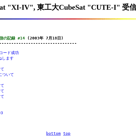
t "XI-IV", 東工大CubeSat "CUTE-I" 
 受信の記録 #14
 (2003年 7月18日)

--------------------------------
 デコード成功
ねします
いて
erについて
いて
いて
いて
03
bottom
top