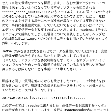
せん（自動で最適なデータを採用します）。なお欠落データについての

情報は表示しないようになっていますが，ソフトから出力される

******_*****_source.ascというファイルをこちらに送っていただけれ
どの部分が不足しているかをお伝えすることができます。ただし，複数

のファイルを指定する場合にヘッダ検出が異なっていては変換できない

ので，事前に各受信局で統一していただいておくか，あるいはバイナリ

エディタで受信データを改変すればよいと思います。readmeにはテキス

トエディタで編集してしまった場合について言及しましたが，ヘッダな

どの編集はStirlingなどのバイナリエディタを用いていただきますよう

お願いいたします。

JAMSATのみなさまに力を合わせてデータを受信していただければ，完璧

な画像が得られそうですね。私たちも楽しみにしております。

（※ただし，アクティブな姿勢制御をせず，カメラもオプショナルミッ

ションであったため，一般の衛星で撮影されているような美しい画像が

得られるとは限らないことを事前にご了承ください。）

堀越様と同じご質問を他の方からも受けましたので，ここで対処法をお

知らせいたします。堀越様の受信されたデータを１パケット分引用させ

ていただくと，次のようになります。

JQ1YCW>JQ1YCX [07/17/03  06:14:39]:C4.....

このデータでは，readmeに書きました「画像データを認識するヘッダ」

に改行が含まれてしまっています。改行をImageDecoder内のエディット
