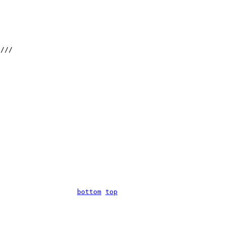
///

bottom
top