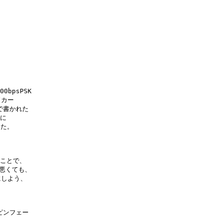


bpsPSK 

カー

で書かれた

に

た。

ことで、

悪くても、

しよう、

ンフェー
