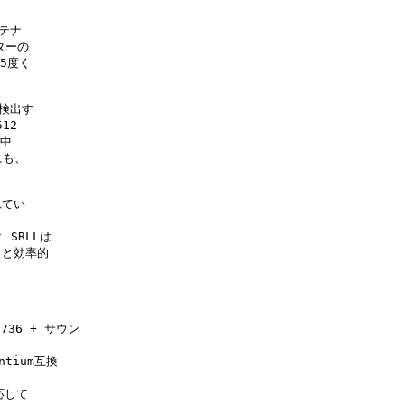
テナ

ーの

度く

検出す

2

中

も、

てい

SRLLは

と効率的

736 + サウン

tium互換

応して
