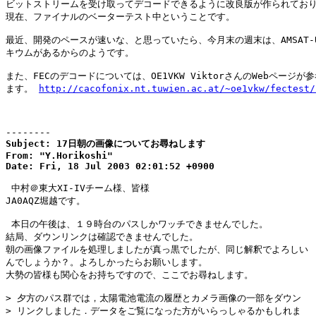
ビットストリームを受け取ってデコードできるように改良版が作られており
現在、ファイナルのベーターテスト中ということです。

最近、開発のペースが速いな、と思っていたら、今月末の週末は、AMSAT-U
キウムがあるからのようです。

また、FECのデコードについては、OE1VKW ViktorさんのWebページが参
ます。 
http://cacofonix.nt.tuwien.ac.at/~oe1vkw/fectest/
--------
Subject: 17日朝の画像についてお尋ねします

From: "Y.Horikoshi"

Date: Fri, 18 Jul 2003 02:01:52 +0900
 中村＠東大XI-IVチーム様、皆様

JA0AQZ堀越です。

 本日の午後は、１９時台のパスしかワッチできませんでした。

結局、ダウンリンクは確認できませんでした。

朝の画像ファイルを処理しましたが真っ黒でしたが、同じ解釈でよろしい

んでしょうか？。よろしかったらお願いします。

大勢の皆様も関心をお持ちですので、ここでお尋ねします。

> 夕方のパス群では，太陽電池電流の履歴とカメラ画像の一部をダウン

> リンクしました．データをご覧になった方がいらっしゃるかもしれま
