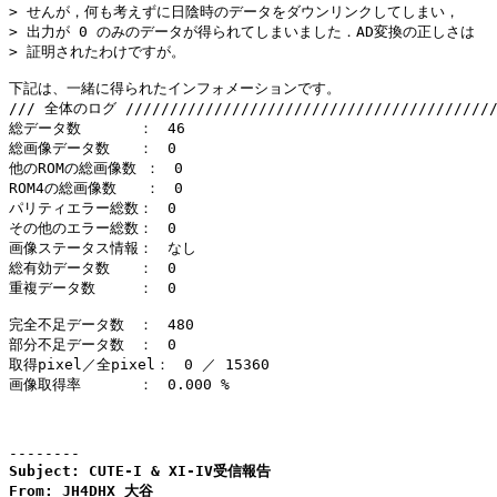
> せんが，何も考えずに日陰時のデータをダウンリンクしてしまい，

> 出力が 0 のみのデータが得られてしまいました．AD変換の正しさは

> 証明されたわけですが。

下記は、一緒に得られたインフォメーションです。

/// 全体のログ //////////////////////////////////////////
総データ数　　　　：　46

総画像データ数　　：　0

他のROMの総画像数 ：　0

ROM4の総画像数　　：　0

パリティエラー総数：　0

その他のエラー総数：　0

画像ステータス情報：　なし

総有効データ数　　：　0

重複データ数　　　：　0

完全不足データ数　：　480

部分不足データ数　：　0

取得pixel／全pixel：　0 ／ 15360

画像取得率　　　　：　0.000 %

--------
Subject: CUTE-I & XI-IV受信報告

From: JH4DHX 大谷
