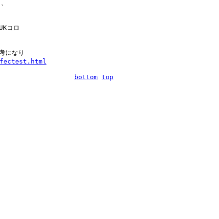
、

Kコロ

考になり

fectest.html
bottom
top