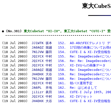
東大CubeSa
● (No.381) 
東大CubeSat "XI-IV", 東工大CubeSat "CUTE-I"
　-----------------------------------------------------
(18 Jul 2003)  
JJ1WTK 坂本
152.  AO-40のFECテレメトリ
(18 Jul 2003)  
JA0AQZ 堀越
153.  17日朝の画像についてお尋
(18 Jul 2003)  
7N1JVW 藤田
154.  CUTE-I & XI-IV受信報告
(18 Jul 2003)  
JQ1YCX 中村
155.  Re: ImageDecoderにつ
(18 Jul 2003)  
JQ1YCX 中村
156.  Re: Re: ImageDecod
(18 Jul 2003)  
JQ1YCX 中村
157.  XI-IVからの画像データ
(18 Jul 2003)  
JA0AQZ 堀越
158.  Re: ImageDecoderにつ
(18 Jul 2003)  
JH4DHX 大谷
159.  Re: ImageDecoderにつ
(18 Jul 2003)  
7N1JVW 藤田
160.  Re: ImageDecoderにつ
(19 Jul 2003)  
JQ1YCX 中村
161.  朝パス運用予定
(19 Jul 2003)  
JA6PL  井地
162.  Re: はじめまして
(19 Jul 2003)  
ji1izr 眞田
163.  CUTE-I July 19th, 20
(19 Jul 2003)  
JQ1YCX 中村
164.  XI-IVリセット
(19 Jul 2003)  
JH4DHX 大谷
165.  CUTE-I & XI-IV受信報告