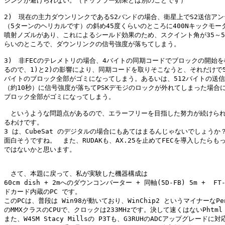
ジングが避けられない。（ドップラー効果とは別のことです）

2)　現在の主力ダウンリンクであるS2バンドの場合、衛星上でS2送信アン
（5ターンのヘリカルです）の斜め45度くらいのところに400Nキックモータ
噴射ノズルがあり、これによるシールド効果のため、スクイント角が35～55
らいのところで、ダウンリンクの信号強度が落ちてしまう。

3)　非FECのテレメトリの場合、4バイトの同期コードでブロックの開始を
るので、1)と2)の影響により、同期コードを取りそこなうと、それだけで51
バイトのブロック全部がゴミになってしまう。あるいは、512バイトの送信
（約10秒）に信号強度が落ちてPSKデモジのロックが外れてしまった場合に
ブロック全部がゴミになってしまう。

　というような問題点があるので、エラーフリーを目指した努力が続けられ
るわけです。

3 は、CubeSat のデジタルの場合にもあてはまるんじゃないでしょうか？ 
面白そうですね。　また、RUDAKも、AX.25を止めてFECを導入したらもっ
ではないかと思います。

　さて、本題に戻って、私が実験した機器構成は

60cm dish + 2mへのダウンコンバーター + 同軸(5D-FB) 5m +  FT-
ドカード内蔵のPC です。

このPCは、普段は Win98が動いており、WinChip2 というマイナーなPen
のMMXクラスのCPUで、クロックは233MHzです。決して速くはないPhtml

また、W4SM Stacy Millsの P3Tも、G3RUHのADCアップグレードに対