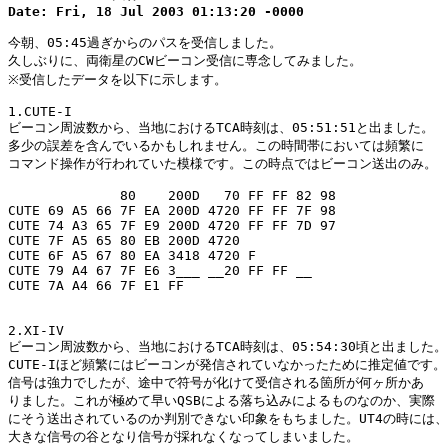
Date: Fri, 18 Jul 2003 01:13:20 -0000
今朝、05:45過ぎからのパスを受信しました。

久しぶりに、両衛星のCWビーコン受信に専念してみました。

※受信したデータを以下に示します。

1.CUTE-I

ビーコン周波数から、当地におけるTCA時刻は、05:51:51と出ました。

多少の誤差を含んでいるかもしれません。この時間帯においては頻繁に

コマンド操作が行われていた模様です。この時点ではビーコン送出のみ。

              80    200D   70 FF FF 82 98

CUTE 69 A5 66 7F EA 200D 4720 FF FF 7F 98

CUTE 74 A3 65 7F E9 200D 4720 FF FF 7D 97

CUTE 7F A5 65 80 EB 200D 4720 

CUTE 6F A5 67 80 EA 3418 4720 F 

CUTE 79 A4 67 7F E6 3___ __20 FF FF __

CUTE 7A A4 66 7F E1 FF

2.XI-IV

ビーコン周波数から、当地におけるTCA時刻は、05:54:30頃と出ました。

CUTE-Iほど頻繁にはビーコンが発信されていなかったために推定値です。

信号は強力でしたが、途中で符号が化けて受信される箇所が何ヶ所かあ

りました。これが極めて早いQSBによる落ち込みによるものなのか、実際

にそう送出されているのか判別できない印象をもちました。UT4の時には、

大きな信号の谷となり信号が採れなくなってしまいました。
