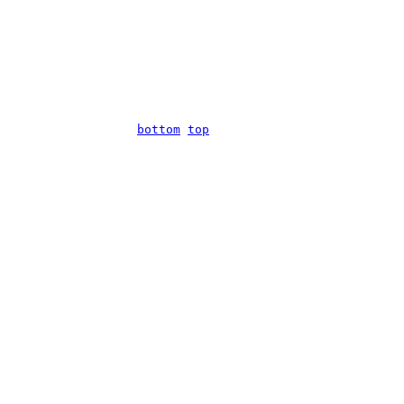
bottom
top

