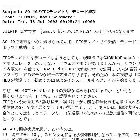
--------
Subject: AO-40のFECテレメトリ デコード成功

From: "JJ1WTK, Kazu Sakamoto"

Date: Fri, 18 Jul 2003 00:25:24 +0900
JJ1WTK 坂本です　jamsat-bbへのポストは3年ぶりくらいになります

AO-40で週末を中心に続けられている、FECテレメトリの受信・デコードに
ようやく成功しました。

FECテレメトリをデコードしようとしても、現時点ではG3RUHのPhase3 400
デモジュレーターのようなハードウェアデモジがありませんから、サウンド
ド内蔵のPCを使って、KA9Q Phil Karnが彼のWebで公開しているC言語
ソフトウェアのデモジが唯一の方法になります。そのため、私の実験は PC
HDDを増設して、初めてのLinuxをインストールするところから始まりまし
なぜ、AO-40でFECテレメトリの実験が進められているのか、というと、

長くなりますが、もうちょっと説明させてください。

FECという受信側での誤り検出・誤り訂正が可能な符号化技術を取り入れる
受信側のG/Tが少々悪くても（耳が悪くても...）、あるいは、回線状況が
全体としてはもっとエラーフリー（伝送誤りが少ない）に近い通信を可能に
ということです。

AO-40で回線状況が悪い、というのは、

1)　現在のAO-40は、スピン安定による姿勢制御を行なっているので、スピ