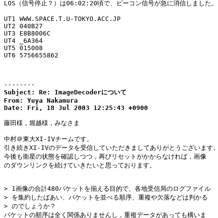
LOS（信号停止？）は06:02:20頃で、ビーコン信号が急に消信しました。

UT1 WWW.SPACE.T.U-TOKYO.ACC.JP

UT2 040B27

UT3 E8B8006C

UT4 _6A364

UT5 015008

UT6 5756655862

--------
Subject: Re: ImageDecoderについて

From: Yuya Nakamura

Date: Fri, 18 Jul 2003 12:25:43 +0900
藤田様，堀越様，みなさま

中村＠東大XI-IVチームです。

引き続きXI-IVのデータを受信していただきましてありがとうございます。
今後も衛星の状態を確認しつつ，再びリセットがかからなければ，画像

のダウンリンクを続けていきたいと思っております。

> 1画像の合計480パケットを揃える目的で、各地受信局のログファイル

> を集約したばあい、パケットを並べる順序、重複や欠落などは判かる

> のでしょうか？

パケットの順序は全く関係ありませんし，重複データがあっても構いま
