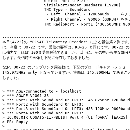
                - Select Port (LPT3:)

                  SirialPort/modem BuadRate (19200)

                  TNC Type - SoundCard

                   - Left  Channel - 1200bauds     をチ
                   - Right Channel - 9600b (G3RUH) をチ
                  TNC RadioPort - Port1 (436.500MHz 960
-------------------------------------------------------
本日(4/23)の "PCSAT-Telemetry-Decoder" による報告第２弾で
は、今度は UO-22 です。受信の要領は、KO-25 と同じです。UO-22 の 
は強力で、ほぼ 100％受信解読できました。以下に、その中から主な部分を
します。受信時の画像も下記に保存しておきました。

なお、UO-22 のアップリンク周波数は、下記のブロードキャストメッセー
145.975MHz only となっていますが、実際は 145.900MHz であるこ
しました。

> *** AGW-Connected to - localhost

> *** AGWPE V2001.38

> *** Port1 with SoundCard On LPT3: 145.825Mhz 1200baud

> *** Port2 with SoundCard On LPT3:

> *** Port3 with SoundCard On LPT3: 435.120Mhz 9600baud

> *** Port4 with SoundCard On LPT3:

> 16:00:01R UOSAT5-11>PBLIST Port=4 (UI [DAMA] [EAX25] 
> PB: Empty.

> 
