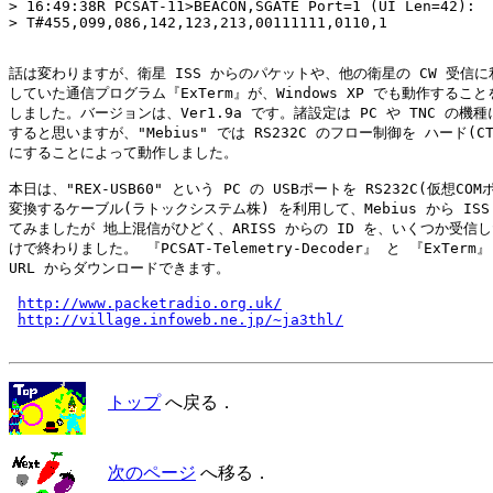
> 16:49:38R PCSAT-11>BEACON,SGATE Port=1 (UI Len=42):

> T#455,099,086,142,123,213,00111111,0110,1

話は変わりますが、衛星 ISS からのパケットや、他の衛星の CW 受信に利
していた通信プログラム『ExTerm』が、Windows XP でも動作すること
しました。バージョンは、Ver1.9a です。諸設定は PC や TNC の機種
すると思いますが、"Mebius" では RS232C のフロー制御を ハード(CTS/
にすることによって動作しました。

本日は、"REX-USB60" という PC の USBポートを RS232C(仮想COM
変換するケーブル(ラトックシステム株) を利用して、Mebius から ISS 
てみましたが 地上混信がひどく、ARISS からの ID を、いくつか受信し
けで終わりました。 『PCSAT-Telemetry-Decoder』 と 『ExTerm
URL からダウンロードできます。

http://www.packetradio.org.uk/
http://village.infoweb.ne.jp/~ja3thl/
トップ
へ戻る．
次のページ
へ移る．