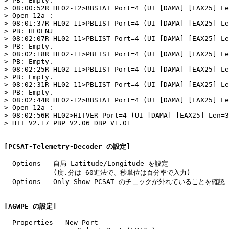
> PB: Empty.

> 08:00:52R HL02-12>BBSTAT Port=4 (UI [DAMA] [EAX25] Le
> Open 12a :

> 08:01:37R HL02-11>PBLIST Port=4 (UI [DAMA] [EAX25] Le
> PB: HL0ENJ

> 08:02:07R HL02-11>PBLIST Port=4 (UI [DAMA] [EAX25] Le
> PB: Empty.

> 08:02:18R HL02-11>PBLIST Port=4 (UI [DAMA] [EAX25] Le
> PB: Empty.

> 08:02:25R HL02-11>PBLIST Port=4 (UI [DAMA] [EAX25] Le
> PB: Empty.

> 08:02:31R HL02-11>PBLIST Port=4 (UI [DAMA] [EAX25] Le
> PB: Empty.

> 08:02:44R HL02-12>BBSTAT Port=4 (UI [DAMA] [EAX25] Le
> Open 12a :

> 08:02:56R HL02>HITVER Port=4 (UI [DAMA] [EAX25] Len=3
> HIT V2.17 PBP V2.06 DBP V1.01

[PCSAT-Telemetry-Decoder の設定]
  Options - 自局 Latitude/Longitude を設定

            (度.分は 60進法で、秒単位は百分率で入力)

  Options - Only Show PCSAT のチェックが外れていることを確認

[AGWPE の設定]
  Properties - New Port
