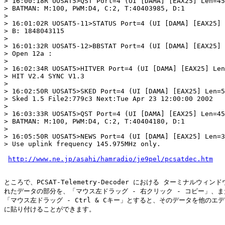
> 16:00:18R UOSAT5>QST Port=4 (UI [DAMA] [EAX25] Len=45
> BATMAN: M:100, PWM:D4, C:2, T:40403985, D:1

> 

> 16:01:02R UOSAT5-11>STATUS Port=4 (UI [DAMA] [EAX25] 
> B: 1848043115

> 

> 16:01:32R UOSAT5-12>BBSTAT Port=4 (UI [DAMA] [EAX25] 
> Open 12a :

> 

> 16:02:34R UOSAT5>HITVER Port=4 (UI [DAMA] [EAX25] Len
> HIT V2.4 SYNC V1.3

> 

> 16:02:50R UOSAT5>SKED Port=4 (UI [DAMA] [EAX25] Len=5
> Sked 1.5 File2:779c3 Next:Tue Apr 23 12:00:00 2002

> 

> 16:03:33R UOSAT5>QST Port=4 (UI [DAMA] [EAX25] Len=45
> BATMAN: M:100, PWM:D4, C:2, T:40404180, D:1

> 

> 16:05:50R UOSAT5>NEWS Port=4 (UI [DAMA] [EAX25] Len=3
> Use uplink frequency 145.975MHz only.

http://www.ne.jp/asahi/hamradio/je9pel/pcsatdec.htm
ところで、PCSAT-Telemetry-Decoder における ターミナルウィンド
れたデータの部分を、「マウス左ドラッグ - 右クリック - コピー」、ま
「マウス左ドラッグ - Ctrl & Cキー」とすると、そのデータを他のエデ
に貼り付けることができます。
