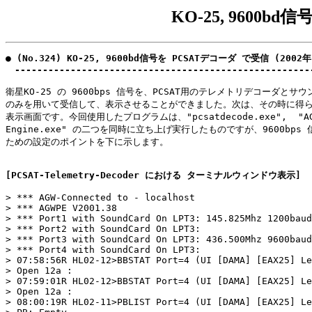
KO-25, 9600b
● (No.324) KO-25, 9600bd信号を PCSATデコーダ で受信 (2002年
　-----------------------------------------------------
衛星KO-25 の 9600bps 信号を、PCSAT用のテレメトリデコーダとサウ
のみを用いて受信して、表示させることができました。次は、その時に得ら
表示画面です。今回使用したプログラムは、"pcsatdecode.exe",  "AGW 
Engine.exe" の二つを同時に立ち上げ実行したものですが、9600bps 
ための設定のポイントを下に示します。

[PCSAT-Telemetry-Decoder における ターミナルウィンドウ表示]
> *** AGW-Connected to - localhost

> *** AGWPE V2001.38

> *** Port1 with SoundCard On LPT3: 145.825Mhz 1200baud

> *** Port2 with SoundCard On LPT3:

> *** Port3 with SoundCard On LPT3: 436.500Mhz 9600baud

> *** Port4 with SoundCard On LPT3:

> 07:58:56R HL02-12>BBSTAT Port=4 (UI [DAMA] [EAX25] Le
> Open 12a :

> 07:59:01R HL02-12>BBSTAT Port=4 (UI [DAMA] [EAX25] Le
> Open 12a :

> 08:00:19R HL02-11>PBLIST Port=4 (UI [DAMA] [EAX25] Le