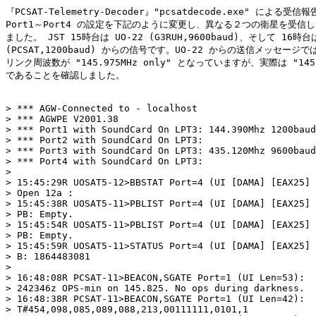
『PCSAT-Telemetry-Decoder』"pcsatdecode.exe" による受
Port1～Port4 の設定を下記のように変更し、異なる２つの衛星を受信し
ました。 JST 15時台は UO-22 (G3RUH,9600baud)、そして 16時台は
(PCSAT,1200baud) からの信号です。UO-22 からの送信メッセージで
リンク周波数が "145.975MHz only" となっていますが、実際は "145.9
であることを確認しました。

> *** AGW-Connected to - localhost

> *** AGWPE V2001.38

> *** Port1 with SoundCard On LPT3: 144.390Mhz 1200baud

> *** Port2 with SoundCard On LPT3:

> *** Port3 with SoundCard On LPT3: 435.120Mhz 9600baud

> *** Port4 with SoundCard On LPT3:

> 

> 15:45:29R UOSAT5-12>BBSTAT Port=4 (UI [DAMA] [EAX25] 
> Open 12a :

> 15:45:38R UOSAT5-11>PBLIST Port=4 (UI [DAMA] [EAX25] 
> PB: Empty.

> 15:45:54R UOSAT5-11>PBLIST Port=4 (UI [DAMA] [EAX25] 
> PB: Empty.

> 15:45:59R UOSAT5-11>STATUS Port=4 (UI [DAMA] [EAX25] 
> B: 1864483081

> 

> 16:48:08R PCSAT-11>BEACON,SGATE Port=1 (UI Len=53):

> 242346z OPS-min on 145.825. No ops during darkness.

> 16:48:38R PCSAT-11>BEACON,SGATE Port=1 (UI Len=42):

> T#454,098,085,089,088,213,00111111,0101,1
