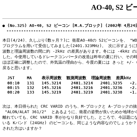
AO-40, S2
● (No.325) AO-40, S2 ビーコン [M.A.ブロック] (2002年 4月24日
　-----------------------------------------------------
本日(4/24)、久しぶり(数ヶ月？)に 衛星AO-40の S2ビーコンを、 "WDEC
プログラムを用いて受信してみました(2401.323MHz)。 次に示すように
波数と理論周波数の間に約 -2kHz の差異があります。冬には -4kHz の
した。今使用しているドレークコンバータの改造は昨年の夏に行い、その時
ほぼ正確に調整したので、外気温の理由から、今度の夏には きっと +/- 0
  JST     MA    表示周波数  観測周波数  理論周波数  差異kHz

  08:10   131   145.3214    2401.3214   2401.3235   -2.
  08:15   132   145.3216    2401.3216   2401.3236   -2.
次は、本日得られた CRC VARID のうち、M-ブロックと A-ブロックの抜
 "ALON/ALAT 361/2"  とあるように、衛星の姿勢が良いためか地球から 
離れていても、CRC VARID 率がかなり良好でした。ところで、今話題にな
いる Kバンド (24GHz) のビーコンも、同じような内容なのでしょうか？ 
された方はいますか？
