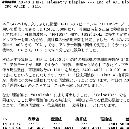
###### AO-40 IHU-1 Telemetry Display --- End of A/E Blo
 CRC VALID : 311c  

-------------------------------------------------------
本日(4/25)も、久しぶりに衛星UO-11 のＳビーコンを "FFTDSP" プロ
用いて受信してみました(2401.500MHz)。 今回は時刻を正確に秒単位ま
して観測し、可聴周波数も "FFTDSP" 側で、(USB)1kHz に極力固定す
ドップラーを追いながら、無線機の受信周波数を測定しました。今回のパス
前半の AOS から TCA までは、アンテナ制御の関係で測定しにくかったの
後半の TCA から LOS までを１分ごとに観測しました。

次に示す換算値は、例えば 14:50:54 の時の無線機の観測周波数が 2401.
で、受信モードが USB ですから、実際に 衛星から送られてきたドップラ
伴う周波数は、可聴周波数の 1kHz を加えた 2401.4621 + 0.001 = 24
であったということになります。つまり 「観測周波数 + 1kHz = 換算周
が、実際にその時に受信していた周波数ということになります。昨日の AO-
の「差異kHz」のところでは、これを考慮し忘れていました。

なお 理論値は、"WinTrak" により算出しました。 "Calsat32" でも 
同様で、ここに示す理論値になる時刻が、 4秒ほど早まる程度の誤差でした
ここで、「換算周波数 - 理論周波数 = 差異kHz」 としています。

JST        表示値     観測値      換算値      理論値      差
14:49:37   ???        ???         ???         2401.5000
14:50:54   145.4621   2401.4621   2401.4631   2401.4639