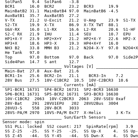
 SolPan5    9.4  SolPan6   -3.8

 BCR1      16.0  BCR2      23.2  BCR3      19.9

 MainBatB2 31.1  MainBatB4 97.0  MainBatB6 -4.5

 AuxBatB1  35.7  AuxBatB5  27.2

 V-TX      21.2  U-Excit   21.2  U-Amp     23.9  S1-TX 
 S2-TX     19.9  X-TX      86.9  X-TX TWT  88.1

 U&V-RX    16.0  L1-RX     16.6  L2-RX     20.6  S1-HF 
 S2-C RX   21.9  IHU       11.4  SEU       10.7  EPU   
 HP1+X-Y   23.9  HP2+X+Y   21.2  HP2+X-Y   22.6  HP2-X 
 HP3+X     18.6  HP3-X     19.3  HP4+X+Y   16.0

 NH3 B2    33.8  MMH B3    21.2  N2O4-X-Y  97.0  N2O4+X
 He Tank   97.0

 Top       97.0  Bottom    97.0  Back      97.0  Side2P
 Side4Pan  14.7  S ant     12.7

________________________ Voltages [V] _________________
 Main-Bat  27.8  Aux-Bat   21.6

 BCR1-In   25.6  BCR2-In   21.1    BCR3-In    7.2

 28V Bus   27.5  10V-C1BCR2  10.5  10V-C2BCR3  10.6

________________________ Currents [mA] ________________
 SP1-BCR1 16731  SP4-BCR2 16731  SP2-BCR3 16630

 SP6-BCR1 16731  SP5-BCR2 16731  SP3-BCR3 16630

 10V-C1BCR2  2063  10V-C2BCR3  2063  28V-SSEU 0xaf

 28V-Bat    291  28VU1EPU   202  28VU2Bus  3004

 28VU3-S    558  28V-BCR   3033

 28VS-PA/M 2970  10VS-PA/M 0x77  X-Helix      3 K-Tx   
________________________ Sun/Earth Sensors ____________
Sensor mode: spin

 SS1 PLL: locked  SS2 count: 217  SpinRate[rpm]   3.9

 SS Z-25   -25.  SS Y-25   -25.  SS Up-X     4.  SS Up-
 SS Z-45   -44.  SS Y-45   -44.  SS Dwn-X    4.  SS Dwn