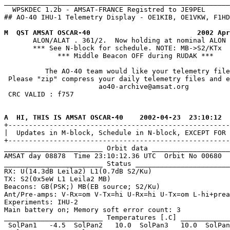
_______________________________________________________
  WPSKDEC 1.2b - AMSAT-FRANCE Registred to JE9PEL

## AO-40 IHU-1 Telemetry Display - OE1KIB, OE1VKW, F1HD
M  QST AMSAT OSCAR-40                          2002 Apr

       ALON/ALAT . 361/2.  Now holding at nominal ALON 
       *** See N-block for schedule. NOTE: MB->S2/KTx  
             *** Middle Beacon OFF during RUDAK ***    
          The AO-40 team would like your telemetry file
 Please "zip" compress your daily telemetry files and e
                       ao40-archive@amsat.org          
 CRC VALID : f757  

A  HI, THIS IS AMSAT OSCAR-40    2002-04-23  23:10:12  
+------------------------------------------------------
|  Updates in M-block, Schedule in N-block, EXCEPT FOR 
+------------------------------------------------------
________________________ Orbit data ___________________
AMSAT day 08878  Time 23:10:12.36 UTC  Orbit No 00680  
________________________ Status _______________________
RX: U(14.3dB Leila2) L1(0.7dB S2/Ku) 

TX: S2(0x5eW L1 Leila2 MB) 

Beacons: GB(PSK;) MB(EB source; S2/Ku)

Ant/Pre-amps: V-Rx=om V-Tx=hi U-Rx=hi U-Tx=om L-hi+prea
Experiments: IHU-2

Main battery on; Memory soft error count: 3

________________________ Temperatures [.C] ____________
 SolPan1   -4.5  SolPan2   10.0  SolPan3   10.0  SolPan