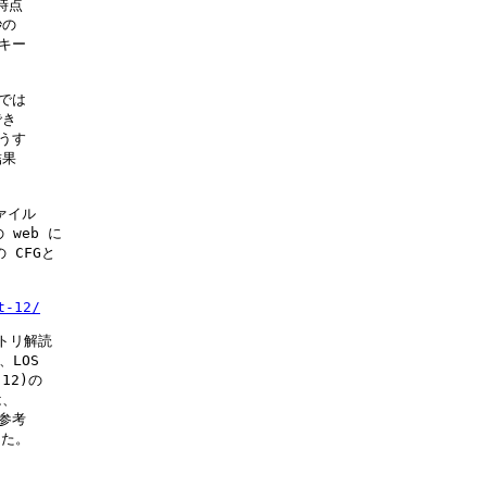
点

の

キー

では

き

うす

果

イル

web に

CFGと

t-12/