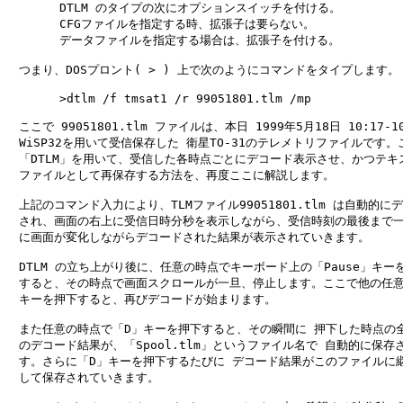
　　    DTLM のタイプの次にオプションスイッチを付ける。

　　    CFGファイルを指定する時、拡張子は要らない。

　　    データファイルを指定する場合は、拡張子を付ける。

　つまり、DOSプロント( > ) 上で次のようにコマンドをタイプします。

　　    >dtlm /f tmsat1 /r 99051801.tlm /mp

　ここで 99051801.tlm ファイルは、本日 1999年5月18日 10:17-10:
　WiSP32を用いて受信保存した 衛星TO-31のテレメトリファイルです。こ
　「DTLM」を用いて、受信した各時点ごとにデコード表示させ、かつテキス
　ファイルとして再保存する方法を、再度ここに解説します。

　上記のコマンド入力により、TLMファイル99051801.tlm は自動的にデ
　され、画面の右上に受信日時分秒を表示しながら、受信時刻の最後まで一
　に画面が変化しながらデコードされた結果が表示されていきます。

　DTLM の立ち上がり後に、任意の時点でキーボード上の「Pause」キーを
　すると、その時点で画面スクロールが一旦、停止します。ここで他の任意
　キーを押下すると、再びデコードが始まります。

　また任意の時点で「D」キーを押下すると、その瞬間に 押下した時点の全
　のデコード結果が、「Spool.tlm」というファイル名で 自動的に保存さ
　す。さらに「D」キーを押下するたびに デコード結果がこのファイルに継
　して保存されていきます。
