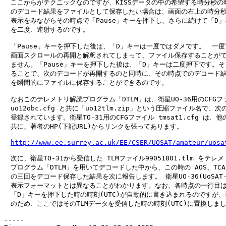
　ここからがテクニックなのですが、KISSデータの中の希望する時分秒の時
　のデコード結果をファイルとして保存したい場合は、画面の右上の時分秒
　表示をみながらその時点で「Pause」キーを押下し、さらに続けて「D」
　を二度、連射するのです。

　「Pause」キーを押下した後は、「D」キーは一度ではダメです。　一度
　画面スクロールの再開と解釈されてしまって、ファイル保存することがで
　ません。「Pause」キーを押下した後は、「D」キーは二度押下です。そ
　ることで、次のデコードが再開するのと同時に、その時点でのデコード結
　を瞬間的にファイルに保存することができるのです。

　なおこのテレメトリ解読プログラム「DTLM」は、衛星UO-36用のCFGファ
　uo12obc.cfg と共に「uo12tlm.zip」という圧縮ファイル名で、次の 
　登録されています。衛星TO-31用のCFGファイル tmsat1.cfg は、他の 
　共に、著者のHP(下記URL)からリンクを張ってあります。

http://www.ee.surrey.ac.uk/EE/CSER/UOSAT/amateur/uosa