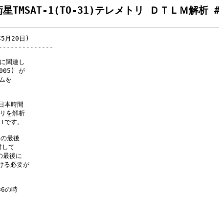
衛星TMSAT-1(TO-31)テレメトリ ＤＴＬＭ解析 #
5月20日)

-------------

に関連し

5) が

ムを

日本時間

リを解析

Tです。

の最後

して

の最後に

付ける必要が

6の時
