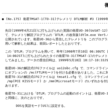
● (No.175) 衛星TMSAT-1(TO-31)テレメトリ DTLM解析 #3 (1999年
　------------------------------------------------------
　先日(1999年4月21日)に打ち上げられた英国の衛星UO-36(UoSAT-12)
　て、テレメトリ解読プログラムの「DTLM」の改良版(dtlm.exe Ver5.00
　公開されています。衛星UO-36から受信したテレメトリを このプログラ
　用いて解析した結果は、前回レポートしたとおりです。

　この「DTLM」プログラムを用いて、昨年(1998年7月10日 06:30UTC 
　 14:00JST)に打ち上げられたタイの衛星TO-31(TMSAT-1)のテレメト
　してみました。データの受信日時は、1999年5月18日 10:17-10:33JS
　衛星UO-36の解読式CFGファイルは uo12obc.cfg で、コマンドライン
　にオプションの /mc(FTLMモード)を付ける必要がありました。これに対
　衛星TO-31の解読式CFGファイルは tmsat1.cfg で、コマンドライン
　 /mp(PCE KISSモード) か /mm(Microsatモード) のいずれかを
　あります。

　衛星TO-31における「DTLM」プログラムの起動のポイントは、衛星UO-3
　と同様に、次のとおりです。

　　    DOSを英語モード(US)に設定する。
