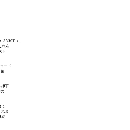
33JST に

れを

ト

コード

気

押下

の

て

れま

続
