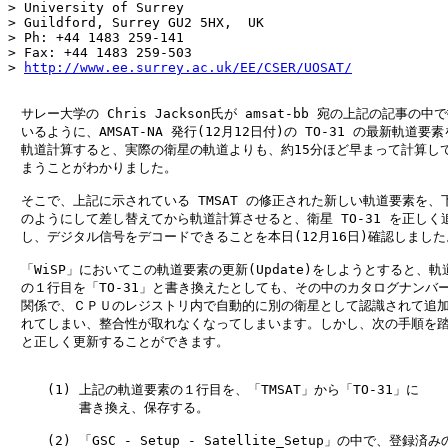
> University of Surrey

> Guildford, Surrey GU2 5HX,  UK 

> Ph: +44 1483 259-141

> Fax: +44 1483 259-503

> 
http://www.ee.surrey.ac.uk/EE/CSER/UOSAT/
　サレー大学の Chris Jackson氏が amsat-bb 宛の上記の記事の中で
　いるように、AMSAT-NA 発行(12月12日付)の TO-31 の最新軌道要素
　軌道計算すると、実際の衛星の軌道よりも、約15分ほど早まって計算して
　まうことがわかりました。

　そこで、上記に示されている TMSAT の修正された新しい軌道要素を、下
　のようにして差し替えてから軌道計算させると、衛星 TO-31 を正しく追
　し、デジタル信号をデコードできることを本日(12月16日)確認しました。
　「WiSP」においてこの軌道要素の更新(Update)をしようとすると、軌道
　の１行目を「TO-31」と書き換えたとしても、その中のカタログナンバー
　関係で、ＣＰＵのレジストリ内で自動的に別の衛星として認識されて追加
　れてしまい、整合性が取れなくなってしまいます。しかし、次の手順を踏
　と正しく更新することができます。

　　　(1) 上記の軌道要素の１行目を、「TMSAT」から「TO-31」に

　　　    書き換え、保存する。

　　　(2) 「GSC - Setup - Satellite_Setup」の中で、登録済みの