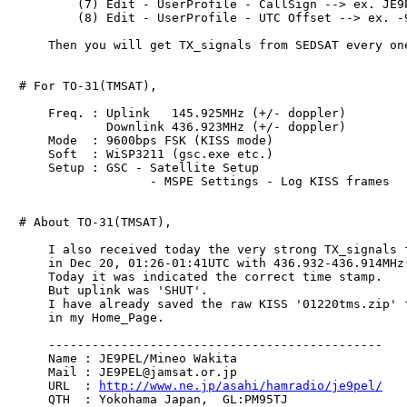
　        (7) Edit - UserProfile - CallSign --> ex. JE9P
　        (8) Edit - UserProfile - UTC Offset --> ex. -9
　    Then you will get TX_signals from SEDSAT every one
　# For TO-31(TMSAT),

　    Freq. : Uplink   145.925MHz (+/- doppler)

　            Downlink 436.923MHz (+/- doppler)

　    Mode  : 9600bps FSK (KISS mode)

　    Soft  : WiSP3211 (gsc.exe etc.)

　    Setup : GSC - Satellite Setup

　                  - MSPE Settings - Log KISS frames

　# About TO-31(TMSAT),

　    I also received today the very strong TX_signals f
　    in Dec 20, 01:26-01:41UTC with 436.932-436.914MHz(
　    Today it was indicated the correct time stamp.

　    But uplink was 'SHUT'.

　    I have already saved the raw KISS '01220tms.zip' f
　    in my Home_Page.

　    ----------------------------------------------

　    Name : JE9PEL/Mineo Wakita

　    Mail : JE9PEL@jamsat.or.jp

　    URL  : 
http://www.ne.jp/asahi/hamradio/je9pel/
　    QTH  : Yokohama Japan,  GL:PM95TJ
