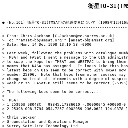
衛星TO-31(
● (No.161) 衛星TO-31(TMSAT)の軌道要素について (1998年12月16日
　------------------------------------------------------
> From: Chris Jackson [C.Jackson@ee.surrey.ac.uk]

> To: "'amsat-bb@amsat.org'" [amsat-bb@amsat.org]

> Date: Mon, 14 Dec 1998 13:10:58 -0000

> 

> Last week, following the problems with catalogue numb
> TMSAT and FASat I sent a message to the OIG administr
> to swap the keps for TMSAT and WESTPAC to bring them 
> names that NASA has assigned.  It looks like this has
> latest keps on OIG seem to be correct with TMSAT now 
> number 25396.  Note that keps from other sources may 
> change so treat all elements with a degree of suspici
> week or so. FASat-B still seems to be correct (25395)
> 

> The following keps seem to be correct...

> 

> TMSAT

> 1 25396U 98043C   98345.17336010 -.00000045 +00000-0 
> 2 25396 098.7794 054.7257 0002059 236.0621 124.0378 1
> 

> Chris Jackson

> Groundstation and Operations Manager

> Surrey Satellite Technology Ltd
