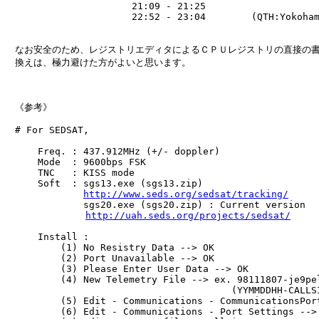
　　　　　              21:09 - 21:25

　　　　　              22:52 - 23:04        (QTH:Yokoham
　なお安全のため、レジストリエディタによるＣＰＵレジストリの直接の書
　換えは、極力避けた方がよいと思います。

　《参考》

　# For SEDSAT,

　    Freq. : 437.912MHz (+/- doppler)

　    Mode  : 9600bps FSK

　    TNC   : KISS mode

　    Soft  : sgs13.exe (sgs13.zip)

http://www.seds.org/sedsat/tracking/
　            sgs20.exe (sgs20.zip) : Current version

http://uah.seds.org/projects/sedsat/
　    Install :

　        (1) No Resistry Data --> OK

　        (2) Port Unavailable --> OK

　        (3) Please Enter User Data --> OK

　        (4) New Telemetry File --> ex. 98111807-je9pel
　                                      (YYMMDDHH-CALLSI
　        (5) Edit - Communications - CommunicationsPort
　        (6) Edit - Communications - Port Settings --> 