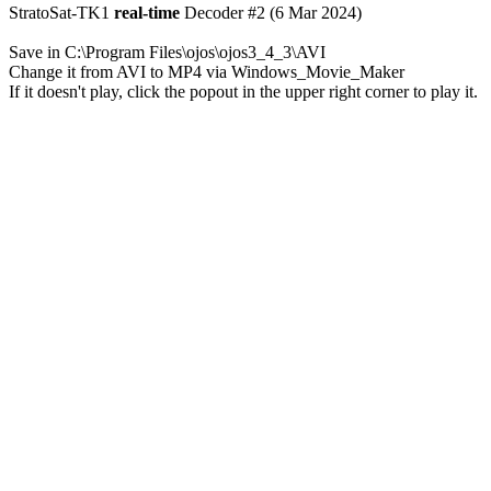
StratoSat-TK1 
real-time
 Decoder #2 (6 Mar 2024)

Save in C:\Program Files\ojos\ojos3_4_3\AVI

Change it from AVI to MP4 via Windows_Movie_Maker

If it doesn't play, click the popout in the upper right corner to play it.
