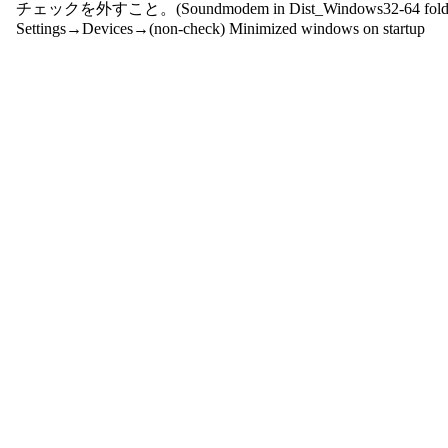
  チェックを外すこと。(Soundmodem in Dist_Windows32-64 folde
  Settings→Devices→(non-check) Minimized windows on startup
