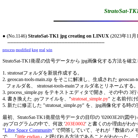
StratoSat-TK
● (No.1146) 
StratoSat-TK1 jpg creating on LINUX
 (2023年11月1
---------------------------------------------------------------
process
modified
kng
real
win
StratoSat-TK1衛星の信号データから jpg画像化する方法を確立
1. stratosatフォルダを新規作成する。

2. geoscan-tools-main.zip をそこに解凍し、生成された geoscan-tool
   フォルダ名、 stratosat-tools-mainフォルダ名とリネームする。
3. process_simple.py をテキストエディタで開き、その中の 
4. 書き換えた .pyファイルを、"
stratosat_simple.py
" と名前付け
5. 新たに修正した "stratosat_simple.py" を、jpg画像化する
最初、StratoSat-TK1衛星信号データの目印の '02003E20'(図中
.pyプログラムの中で、何故 '
203E0002
' と書くのか理由がわか
"
Libre Space Community
" で問答していて、それが『数値のメ
で、『
little endian
』と呼ばれる方法であることがわかった。『little 