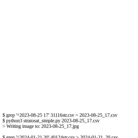
$ grep '^2023-08-25 17' 31116str.csv > 2023-08-25_17.csv

$ python3 stratosat_simple.py 2023-08-25_17.csv


$ grep '^2024-01-21 20' 40124str.csv > 2024-01-21_20.csv
