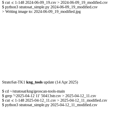
$ cut -c 1-148 2024-06-09_19.csv > 2024-06-09_19_modified.csv

$ python3 stratosat_simple.py 2024-06-09_19_modified.csv

> Writing image to: 2024-06-09_19_modified.jpg


StratoSat-TK1 
kng_tools
 update (14 Apr 2025)

$ cd ~/stratosat/kng/geoscan-tools-main

$ grep '^2025-04-12 11' 50413str.csv > 2025-04-12_11.csv

$ cut -c 1-148 2025-04-12_11.csv > 2025-04-12_11_modified.csv

$ python3 stratosat_simple.py 2025-04-12_11_modified.csv
