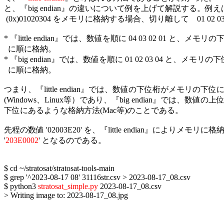
と、『big endian』の違いについて例を上げて解説する。例え
 (0x)01020304 をメモリに格納する場合、切り離して　01 02 0
* 『little endian』では、数値を順に 04 03 02 01 と、メモリ
  に順に格納。

* 『big endian』では、数値を順に 01 02 03 04 と、メモリの
  に順に格納。

つまり、『little endian』では、数値の下位桁がメモリの下位
(Windows、Linux等）であり、『big endian』では、数値の
下位にあるような格納方法(Mac等)のことである。

先程の数値 '02003E20' を、『little endian』によりメモリに
'
203E0002
' となるのである。


$ cd ~/stratosat/stratosat-tools-main

$ grep '^2023-08-17 08' 31116str.csv > 2023-08-17_08.csv

$ python3 
stratosat_simple.py
 2023-08-17_08.csv

> Writing image to: 2023-08-17_08.jpg
