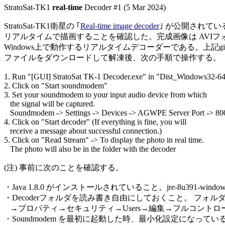

StratoSat-TK1 
real-time
 Decoder #1 (5 Mar 2024)

StratoSat-TK1衛星の ｢
Real-time image decoder
｣ が公開されてい
リアルタイムで描画することを確認した。完成画像は AVIフォ
Windows上で動作するリアルタイムデコーダーである。上記gith
ファイルをダウンロードして解凍後、次の手順で操作する。

1. Run "[GUI] StratoSat TK-1 Decoder.exe" in "Dist_Windows32-64"
2. Click on "Start soundmodem"

3. Set your soundmodem to your input audio device from which

   the signal will be captured.

   Soundmodem -> Settings -> Devices -> AGWPE Server Port -> 800
4. Click on "Start decoder" (If everything is fine, you will

   receive a message about successful connection.)

5. Click on "Read Stream" -> To display the photo in real time.

   The photo will also be in the folder with the decoder

(注) 事前に次のことを確認する。

・Java 1.8.0 がインストールされていること。jre-8u391-windows-x
・Decoderフォルダを読み書き自由にしておくこと。 フォル
   →プロパティ→セキュリティ→Users→編集→フルコントロール→A
・Soundmodem を最初に起動した時、最小化設定になってい