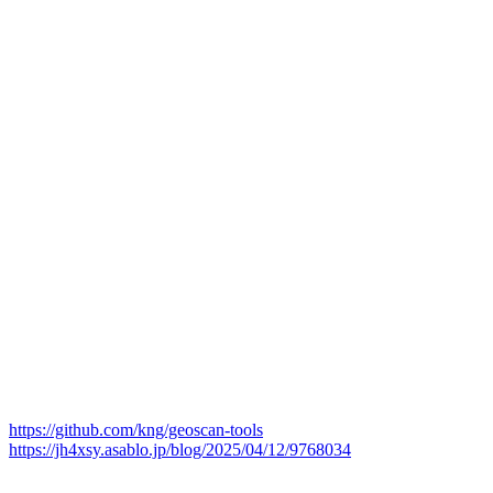
https://github.com/kng/geoscan-tools
https://jh4xsy.asablo.jp/blog/2025/04/12/9768034