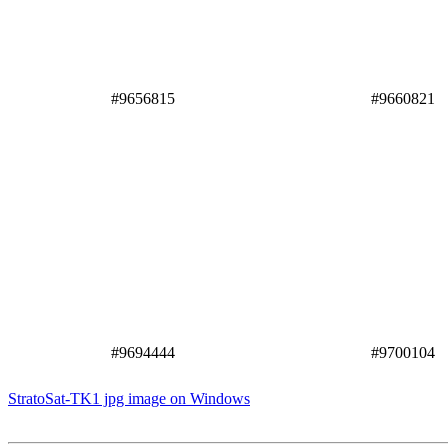
#9656815
#9660821
#9694444
#9700104
StratoSat-TK1 jpg image on Windows