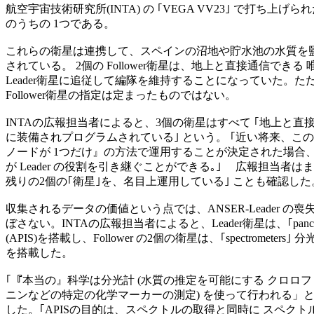
航空宇宙技術研究所(INTA) の ｢VEGA VV23｣ で打ち上げられた
のうちの 1つである。

これらの衛星は連携して、スペインの沼地や貯水池の水質を監
されている。 2個の Follower衛星は、地上と直接通信できる
Leader衛星に追従して編隊を維持することになっていた。ただし、
Follower衛星の指定は定まったものではない。

INTAの広報担当者によると、3個の衛星はすべて ｢地上と直接
に装備されプログラムされている｣ という。 ｢近い将来、この
ノードが 1つだけ』の方法で運用することが決定された場合、
が Leader の役割を引き継ぐことができる｡｣ 　広報担当者は
残りの2個の｢衛星｣を、名目上運用している｣ ことも確認した。
収集されるデータの価値という点では、ANSER-Leader の喪
ぼさない。INTAの広報担当者によると、Leader衛星は、｢panchromat
(APIS)を搭載し、Follower の2個の衛星は、｢spectrometers｣ 分光
を搭載した。

｢『本当の』科学は分光計 (水質の推定を可能にする クロロフ
ニンなどの特定の化学マーカーの測定) を使って行われる」と
した。｢APISの目的は、スペクトルの取得と同時に スペクト