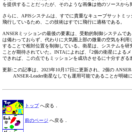
を提供することだったが、そのような画像は他のソースから簡単
さらに、APISシステムは、すでに貴重なキューブサットミッ
飛行しているため、この技術はすでに飛行に適格である。

ANSERミッションの最後の要素は、受動的制御システムである
は備わっておらず、代わりに大気圏上部の微量の空気を利用し
することで相対位置を制御している。衛星は、システムを研究
ことが期待されていた。INTAによれば、｢2個の衛星によるメ
できれば、この点でもミッションを成功させるに十分すぎる進歩
更新:この記事は、2023年10月17日に更新され、2個の ANSER-Fo
　　 ANSER-Leader衛星なしでも運用可能であることが明確
トップ
へ戻る．
前のページ
へ戻る．