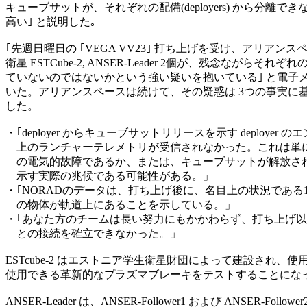
キューブサットが、それぞれの配備(deployers) から分離でき
高い｣ と説明した｡

｢先週日曜日の ｢VEGA VV23｣ 打ち上げを受け、アリアンス
衛星 ESTCube-2, ANSER-Leader 2個が、残念ながらそれ
ていないのではないかという強い疑いを抱いている｣ と電子メ
いた。アリアンスペースは続けて、その疑惑は 3つの事実に基
した。

・｢deployer からキューブサットリリースを示す deployer の
　上のランチャーテレメトリが受信されなかった。これは単に
　の電気的故障であるか、または、キューブサットが解放され
　示す実際の兆候である可能性がある。」

・｢NORADのデータは、打ち上げ後に、名目上の状況である12
　の物体が軌道上にあることを示している。」

・｢あなた方のチームは長い努力にもかかわらず、打ち上げ以来
　との接続を確立できなかった。」

ESTcube-2 はエストニア学生衛星財団によって建設され、使
使用できる革新的なプラズマブレーキをテストすることになっ
ANSER-Leader は、ANSER-Follower1 および ANSER-Foll