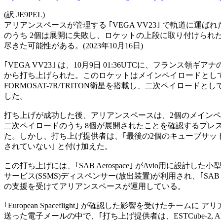
(訳 JE9PEL)

アリアンスペースが管理する ｢VEGA VV23｣ で軌道に運ばれた
のうち 2個は展開に失敗し、ロケットの上段に取り付けられた
尽きた可能性がある。(2023年10月16日)

｢VEGA VV23｣ は、10月9日 01:36UTCに、フランス領ギ
から打ち上げられた。このロケットはメインペイロードとして T
FORMOSAT-7R/TRITON衛星を搭載し、二次ペイロードとし
した。

打ち上げが成功した後、アリアンスペースは、2個のメインペイロ
二次ペイロードのうち 8個が展開されたことを確認するプレス
た。しかし、打ち上げ提供者は、｢最後の2個のキューブサット
されていない｣ と付け加えた。

この打ち上げには、｢SAB Aerospace｣ がAvio用に設計した
サービス(SSMS)ディスペンサー(放出装置)が利用され、｢SAB Launch 
の支援を受けてアリアンスペースが運用している。

｢European Spaceflight｣ が確認した影響を受けたチームに 
送った電子メールの中で、｢打ち上げ提供者は、ESTCube-2, ANSER