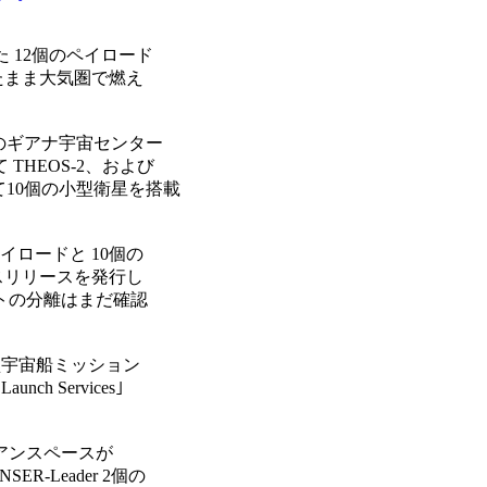
 12個のペイロード

まま大気圏で燃え

アナのギアナ宇宙センター

HEOS-2、および

て10個の小型衛星を搭載

ードと 10個の

リリースを発行し

の分離はまだ確認

小型宇宙船ミッション

Services｣ 

アリアンスペースが

-Leader 2個の
