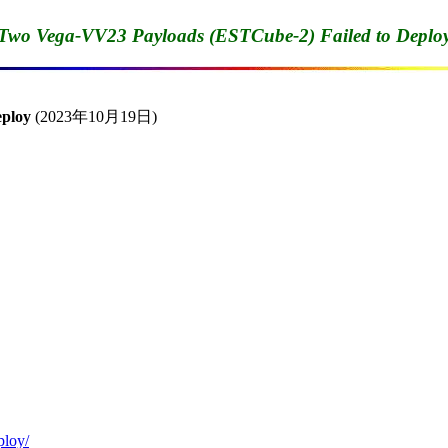
Two Vega-VV23 Payloads (ESTCube-2) Failed to Deplo
eploy
 (2023年10月19日)

ploy/