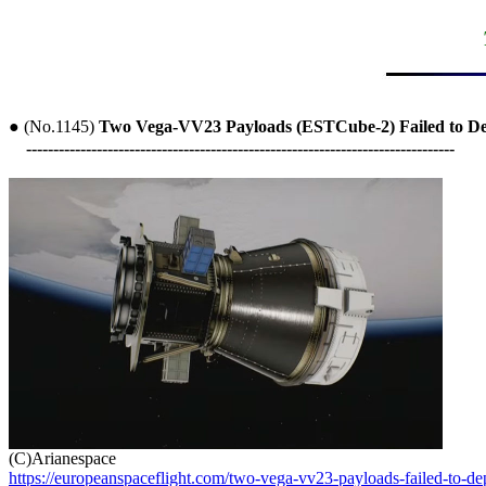
● (No.1145) 
Two Vega-VV23 Payloads (ESTCube-2) Failed to D
-------------------------------------------------------------------------------
https://europeanspaceflight.com/two-vega-vv23-payloads-failed-to-de