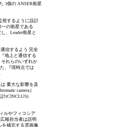
 3個の ANSER衛星

視するように設計

 唯一の衛星である

Leader衛星と

通信するよう 完全

『地上と通信する

それらのいずれか

また、｢現時点では



失は 重大な影響を及

ic camera｣ 

計(CINCLUS) 

ィルやフィコシア

広報担当者は説明

ルを補完する雲画像
