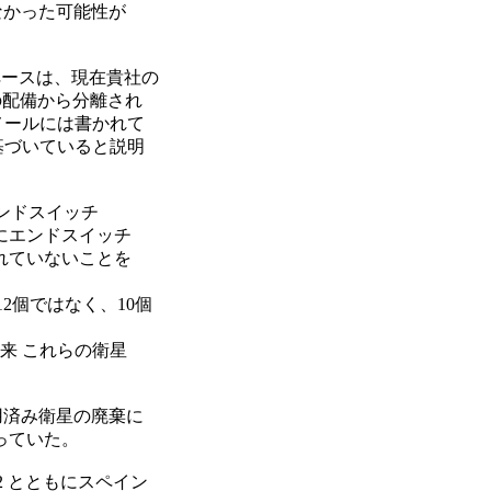
なかった可能性が

ペースは、現在貴社の

ぞれの配備から分離され

ールには書かれて

づいていると説明

エンドスイッチ

エンドスイッチ

ていないことを

個ではなく、10個

 これらの衛星

用済み衛星の廃棄に

ていた。

ower2 とともにスペイン
