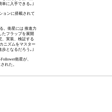
に入手できる｡｣

ションに搭載されて

。衛星には 推進力

たフラップを展開

、実装、検証する

カニズムをマスター

となるだろう｡｣

llower衛星が、

にされた。
