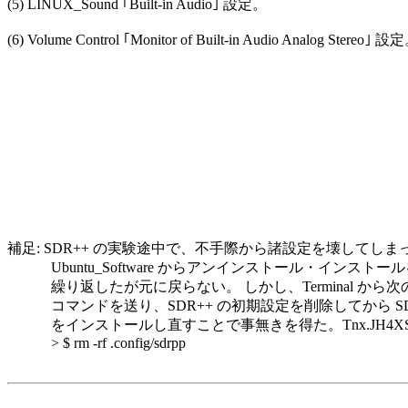
(5) LINUX_Sound ｢Built-in Audio｣ 設定。

(6) Volume Control ｢Monitor of Built-in Audio Analog Stereo｣ 設定
補足: SDR++ の実験途中で、不手際から諸設定を壊してしまっ
　　　Ubuntu_Software からアンインストール・インストール
　　　繰り返したが元に戻らない。 しかし、Terminal から次の
　　　コマンドを送り、SDR++ の初期設定を削除してから SDR
　　　をインストールし直すことで事無きを得た。Tnx.JH4XSY
　　　> $ rm -rf .config/sdrpp
