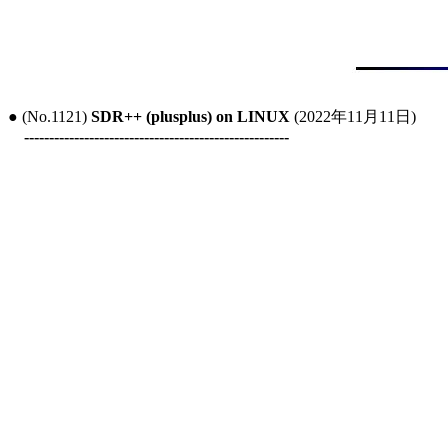
● (No.1121) 
SDR++ (plusplus) on LINUX
 (2022年11月11日)

-----------------------------------------------------