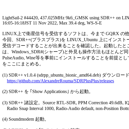
16:05-16:18JST 11 Nov 2022, Max 39.4 deg, WS-S-E

LINUX上で衛星信号を受信するソフトは、今まで GQRX の
今回、SDR++(プラスプラス)を LINUX_Ubuntu 上にイン
受信デコードすることが出来ることを確認した。起動したところの L
は、Windows_SDR#(シャープ)と外見も操作方法もほとんど同
PulseAudio, Wine等を事前にインストールすることを前提と
をここにまとめる。

(1) SDR++ v1.0.4 (sdrpp_ubuntu_bionic_amd64.deb) ダウ
https://github.com/AlexandreRouma/SDRPlusPlus/releases
(2) SDR++ を ｢Show Applications｣ から起動。

(3) SDR++ 諸設定。Source RTL-SDR, PPM Correction 49.6dB, IQ C
    Radio Snap Interval 1000, Radio-Audio default, non-Position Bott
(4) Soundmodem 起動。
