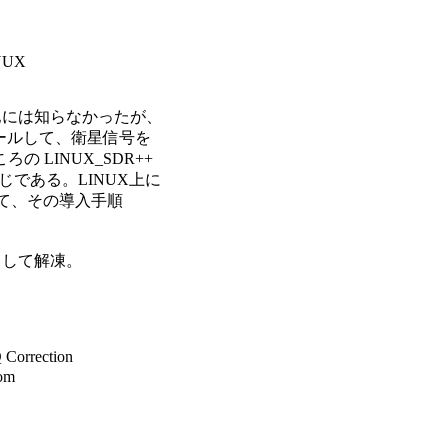
他には知らなかったが、

ストールして、衛星信号を

INUX_SDR++ 

じである。LINUX上に

して、その導入手順

ンロードして解凍。

orrection

om
