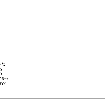
。

た。

を



++

/1
