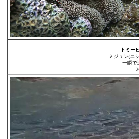
トミー
ミジュン(ニシン
一瞬で