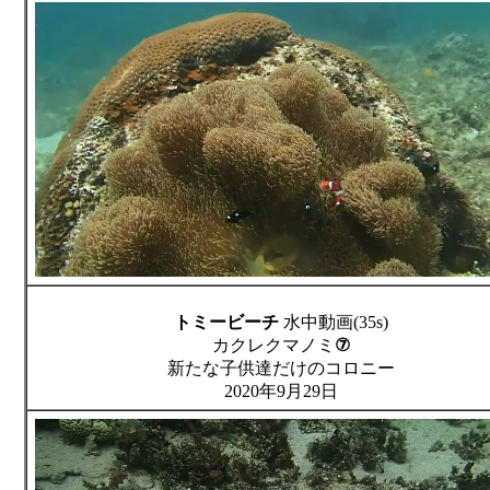
トミービーチ
水中動画(35s)
カクレクマノミ
⑦
新たな子供達だけのコロニー
2020年9月29日