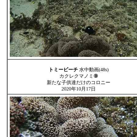
トミービーチ
水中動画(48s)
カクレクマノミ
⑨
新たな子供達だけのコロニー
2020年10月17日