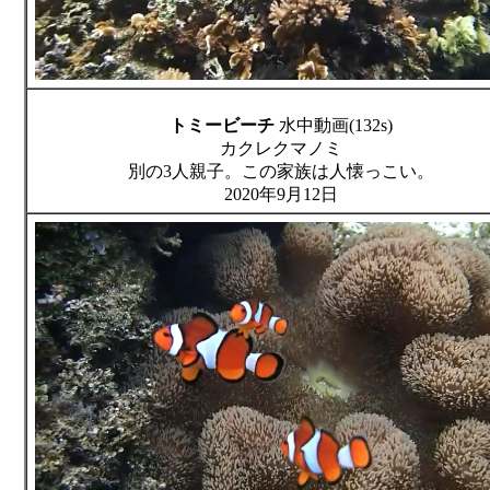
トミービーチ
水中動画(132s)
カクレクマノミ
別の3人親子。この家族は人懐っこい。
2020年9月12日