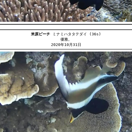
米原ビーチ
ミナミハタタテダイ (36s)
優雅。
2020年10月31日