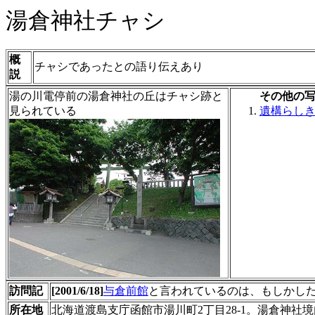
湯倉神社チャシ
概
チャシであったとの語り伝えあり
説
湯の川電停前の湯倉神社の丘はチャシ跡と
その他の
見られている
遺構らし
訪問記
[2001/6/18]
与倉前館
と言われているのは、もしかし
所在地
北海道渡島支庁函館市湯川町2丁目28-1。湯倉神社