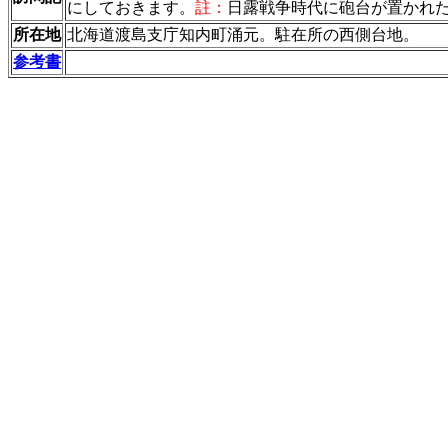
にしておきます。
註：
日露戦争時代に砲台が置かれ
所在地
北海道渡島支庁知内町涌元。駐在所の西側台地。
参考書