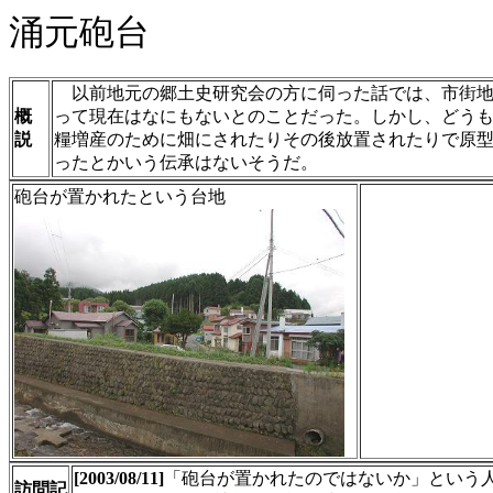
涌元砲台
以前地元の郷土史研究会の方に伺った話では、市街地
概
って現在はなにもないとのことだった。しかし、どう
説
糧増産のために畑にされたりその後放置されたりで原
ったとかいう伝承はないそうだ。
砲台が置かれたという台地
[2003/08/11]
「砲台が置かれたのではないか」という
訪問記