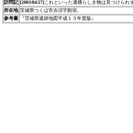
訪問記
[2003/04/27]
これといった遺構らしき物は見つけられ
所在地
茨城県つくば市吉沼字館宿。
参考書
『茨城県遺跡地図平成１３年度版』