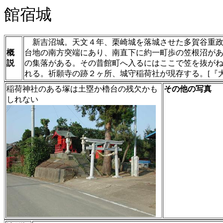
館宿城
新吉沼城。天文４年、栗崎城を落城させた多賀谷重政
概
台地の南方突端にあり、南直下に約一町歩の笠根沼が
説
の集落がある。その昔館町へ入るにはここで笠を抜が
れる。祈願寺の跡２ヶ所、城守稲荷社が現存する。[『大
稲荷神社のある塚は土塁か櫓台の残欠かも
その他の写真
しれない