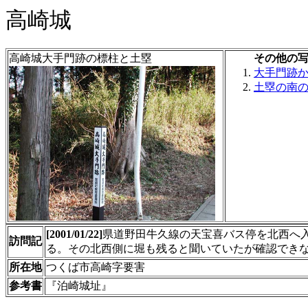
高崎城
高崎城大手門跡の標柱と土塁
その他の
大手門跡
土塁の南
[2001/01/22]
県道野田牛久線の天宝喜バス停を北西へ入
訪問記
る。その北西側に堀も残ると聞いていたが確認でき
所在地
つくば市高崎字要害
参考書
『泊崎城址』