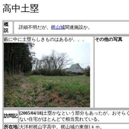
高中土塁
概
詳細不明だが、
梶山城
関連施設か。
説
藪に中に土塁らしきものはあるが、、、
その他の写真
[2005/04/18]
土塁かなという部分もあったが、おそら
訪問記
ない住宅がほとんどで相当荒れている。
所在地
大洋村梶山字高中。梶山城の東側1ｋｍ。