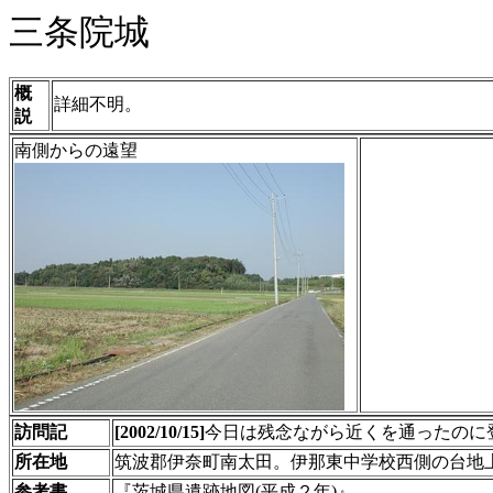
三条院城
概
詳細不明。
説
南側からの遠望
訪問記
[2002/10/15]
今日は残念ながら近くを通ったのに
所在地
筑波郡伊奈町南太田。伊那東中学校西側の台地
参考書
『茨城県遺跡地図(平成２年)』