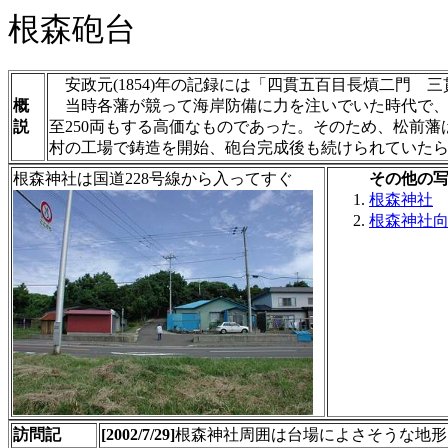
根森砲台
安政元(1854)年の記録には「四貫五百目長熕二門 
概
当時各藩が競って海岸防備に力を注いでいた時代で、大
説
至250両もする高価なものであった。そのため、松前藩は
村の工場で鋳造を開始、砲台完成後も続けられていた
根森神社は国道228号線から入ってすぐ
その他の
根森神社
根森神社
訪問記
[2002/7/29]
根森神社周囲は台場によさそうな地形