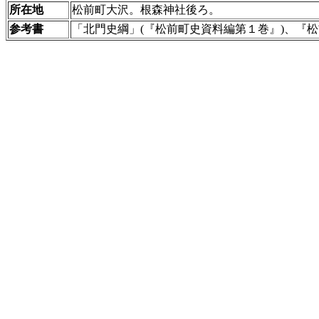
所在地
松前町大沢。根森神社後ろ。
参考書
「北門史綱」(『松前町史資料編第１巻』)、『