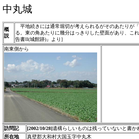
中丸城
平地続きには通常堀切が考えられるがそのあたりが「
概
る。東の角あたりに幾分はっきりした壁面があり、これ
説
告書II(城館跡)』より]
南東側から
訪問記
[2002/10/28]
遺構らしいものは残っていないと書か
所在地
真壁郡大和村大国玉字中丸木