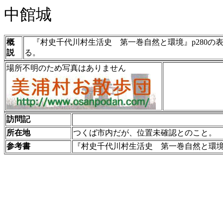
中館城
概
『村史千代川村生活史 第一巻自然と環境』p280の
説
る。
場所不明のため写真はありません
訪問記
所在地
つくば市内だが、位置未確認とのこと。
参考書
『村史千代川村生活史 第一巻自然と環