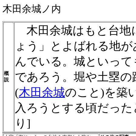
木田余城ノ内
木田余城はもと台地
ょう」とよばれる地が
んでいる。城といって
であろう。堀や土塁の
概
説
(
木田余城
のこと)を築
入ろうとする頃だった
り]