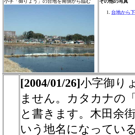
小字「御りょう」の台地を南側から臨む
その他の写真
台地から
[2004/01/26]
小字御り
ません。カタカナの
と書きます。木田余
いう地名になってい