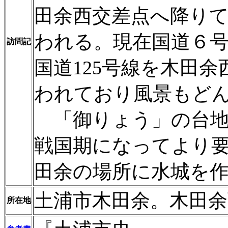
田余西交差点へ降り
われる。現在国道６
訪問記
国道125号線を木田
われており風景もど
「御りょう」の台地
戦国期になってより
田余の場所に水城を
土浦市木田余。木田
所在地