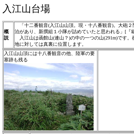
入江山台場
「十二番観音(入江山山頂。現・十八番観音)。大砲２
概
泊があり、新撰組１小隊が詰めていたと思われる」[『
説
入江山は函館山(連山？)の中の一つの山(291m)です
地に対しては真裏に位置します。
入江山山頂には十八番観音の他、陸軍の要
塞跡も残る