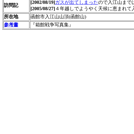
[2002/08/19]
ガスが出てしまった
ので入江山まで
訪問記
[2005/08/27]
４年越しでようやく天候に恵まれて
所在地
函館市入江山山頂(函館山)
参考書
『箱館戦争写真集』