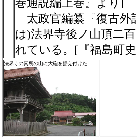
巻通説編上巻』より]
太政官編纂『復古外記
は)法界寺後ノ山頂二
れている。[『福島町史
法界寺の真裏の山に大砲を据え付けた