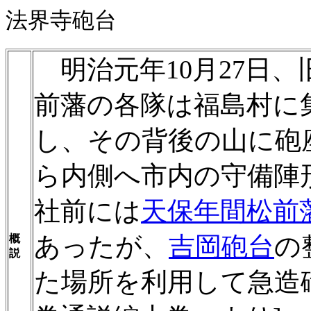
法界寺砲台
明治元年10月27日
前藩の各隊は福島村に
し、その背後の山に砲
ら内側へ市内の守備陣
社前には
天保年間松前
あったが、
吉岡砲台
の
概
説
た場所を利用して急造