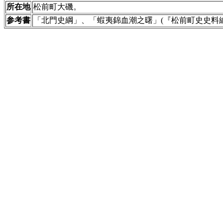
所在地
松前町大磯。
参考書
「北門史綱」、「蝦夷錦血潮之曙」(『松前町史史料