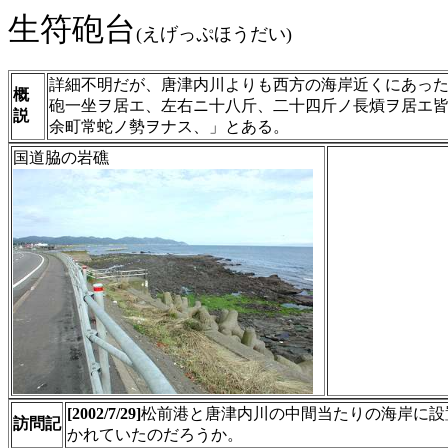
生符砲台
(えげっぷほうだい)
詳細不明だが、唐津内川よりも西方の海岸近くにあっ
概
砲一坐ヲ居エ、左右ニ十八斤、二十四斤ノ長熕ヲ居エ
説
余町常蛇ノ勢ヲナス、」とある。
国道脇の岩礁
[2002/7/29]
松前港と唐津内川の中間当たりの海岸に設
訪問記
かれていたのだろうか。