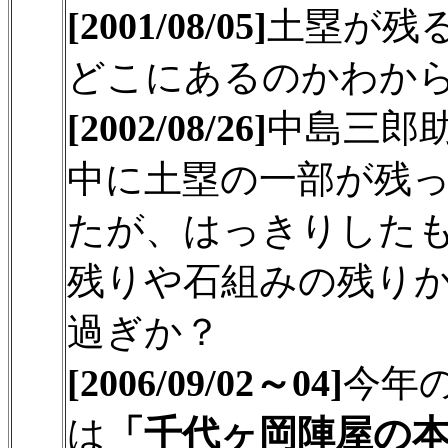
[2001/08/05]
土塁が残
どこにあるのかわか
[2002/08/26]
中島三郎
中に土塁の一部が残
たが、はっきりした
残りや石組みの残り
過ぎか？
[2006/09/02～04]
今年
は
「千代ヶ岡陣屋の