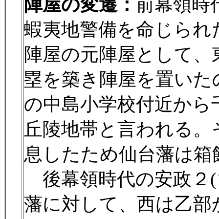
陣屋の変遷：
前幕領時代
蝦夷地警備を命じられ
陣屋の元陣屋として、東
塁を築き陣屋を置いた
の中島小学校付近から
丘陵地帯と言われる。
息したため仙台藩は箱
後幕領時代の安政２(1
藩に対して、西は乙部