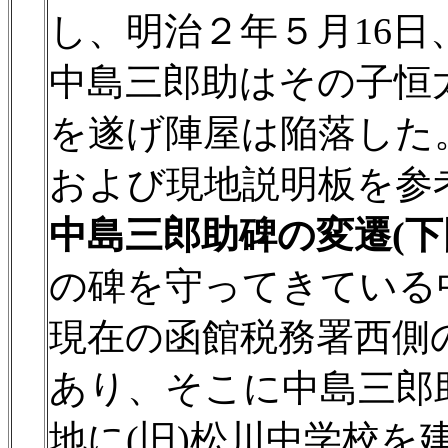
し、明治２年５月16
中島三郎助はその子恒
を遂げ陣屋は陥落した。
および現地説明板を参
中島三郎助碑の変遷(下
の碑を守ってきている
現在の函館税務署西側の
あり、そこに中島三郎
地に(旧)松川中学校を