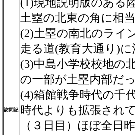
(1)現地説明版のあ
土塁の北東の角に相
(2)土塁の南北のラ
走る道(教育大通り)
(3)中島小学校校地
の一部が土塁内部だ
(4)箱館戦争時代の
時代よりも拡張され
訪問記
（３日目）ほぼ全日