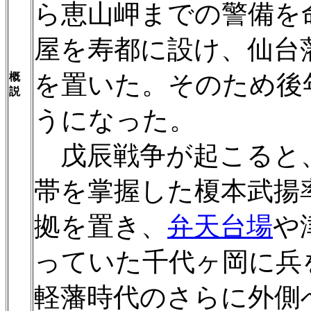
ら恵山岬までの警備を
屋を寿都に設け、仙台
を置いた。そのため後
概
説
うになった。
戊辰戦争が起こると、明
帯を掌握した榎本武揚
拠を置き、
弁天台場
や
っていた千代ヶ岡に兵
軽藩時代のさらに外側