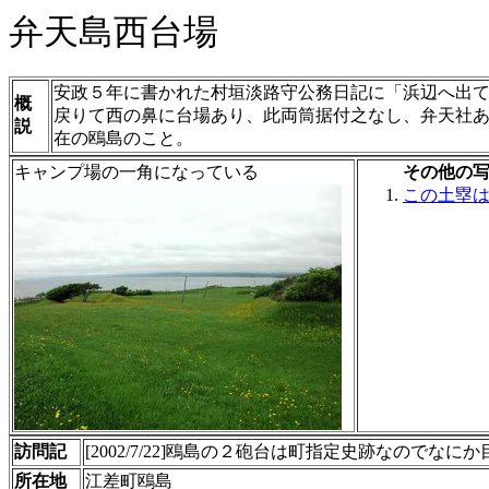
弁天島西台場
安政５年に書かれた村垣淡路守公務日記に「浜辺へ出
概
戻りて西の鼻に台場あり、此両筒据付之なし、弁天社
説
在の鴎島のこと。
キャンプ場の一角になっている
その他の
この土塁
訪問記
[2002/7/22]鴎島の２砲台は町指定史跡なので
所在地
江差町鴎島