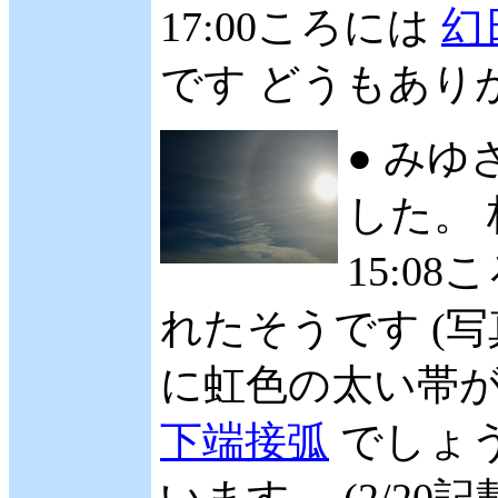
17:00ころには
幻
です どうもありが
● みゆ
した。 
15:0
れたそうです (写真
に虹色の太い帯
下端接弧
でしょう