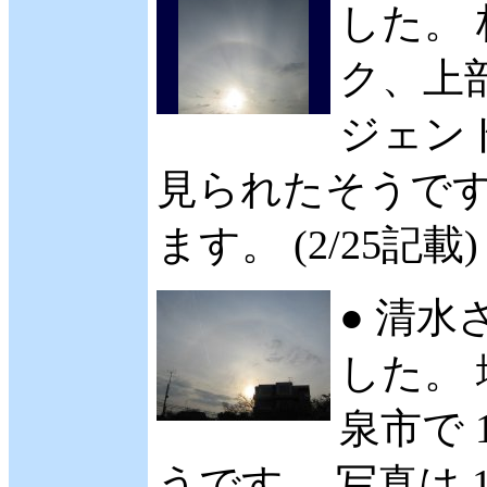
した。 
ク、上
ジェン
見られたそうです
ます。 (2/25記載)
● 清水
した。 
泉市で 
うです。 写真は 