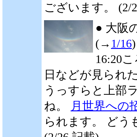
ございます。 (2/2
● 大阪
(→
1/16
16:2
日などが見られた
うっすらと上部
ね。
月世界への
られます。 どう
(2/26 記載)