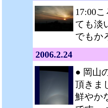
17:0
ても淡
でもか
2006.2.24
● 岡山
頂きまし
鮮やか