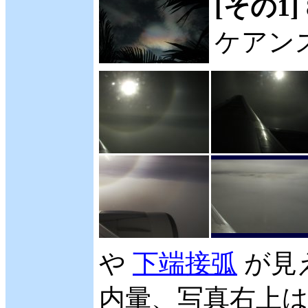
[その1]
ケアン
や
下端接弧
が見
内暈、写真右上