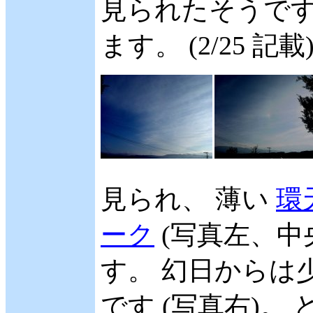
見られたそうです
ます。 (2/25 記載
見られ、 薄い
環
ーク
(写真左、中
す。 幻日からは
です (写真右)