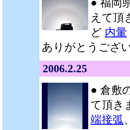
● 福岡
えて頂き
ど
内暈
ありがとうございま
2006.2.25
● 倉敷
て頂きま
端接弧