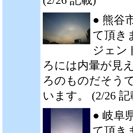
● 熊谷
て頂きま
ジェント
ろには内暈が見えた
ろのものだそうで
います。 (2/26 記
● 岐阜
て頂き