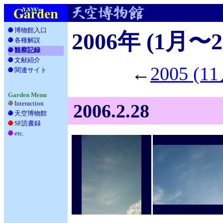
博物館入口
2006年 (1月〜
各種解説
__
観察記録
文献紹介
__
←
2005 (
関連サイト
_
Garden Menu
Interaction
2006.2.28
天空博物館
__
SF読書録
___
etc.
____