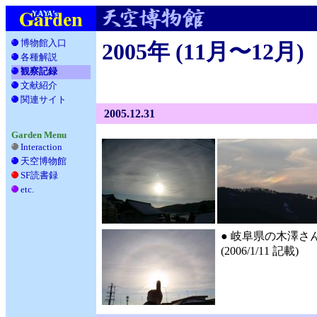
博物館入口
2005年 (11月〜12月)
各種解説
__
観察記録
文献紹介
__
関連サイト
_
2005.12.31
Garden Menu
Interaction
天空博物館
__
SF読書録
___
etc.
____
● 岐阜県の木澤さん
(2006/1/11 記載)