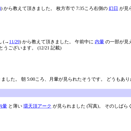
4
) から教えて頂きました。 枚方市で 7:35ころ右側の
幻日
が見ら
 (→
11/29
) から教えて頂きました。 午前中に
内暈
の一部が見え
ございます。 (12/21 記載)
きました。 朝 5:00ころ、月暈が見られたそうです。 どうもありがと
内暈
と薄い
環天頂アーク
が見られました (写真)。 そのしば