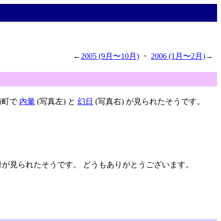
←
2005 (9月〜10月)
・
2006 (1月〜2月)
→
南町で
内暈
(写真左) と
幻日
(写真右) が見られたそうです。
て内暈が見られたそうです。 どうもありがとうございます。