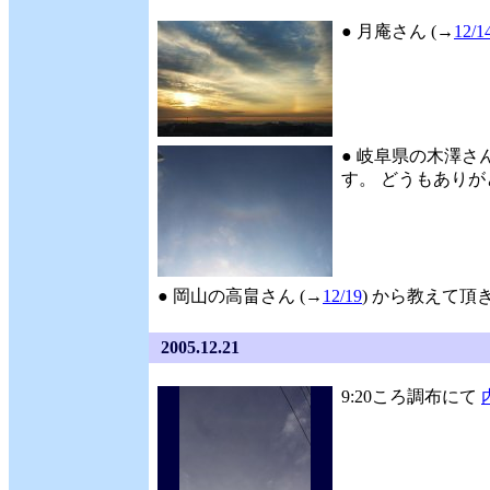
● 月庵さん (→
12/1
● 岐阜県の木澤さん
す。 どうもありがとう
● 岡山の高畠さん (→
12/19
) から教えて頂
2005.12.21
9:20ころ調布にて