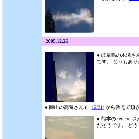
2005.12.26
● 岐阜県の木澤さん
です。 どうもありが
● 岡山の高畠さん (→
12/21
) から教えて頂
● 熊本の rencon さ
だそうです。 どうも