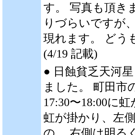
す。 写真も頂きま
りづらいですが、
現れます。 どう
(4/19 記載)
● 日蝕貧乏天河星
ました。 町田市
17:30〜18:0
虹が掛かり、左
の、 右側は明る