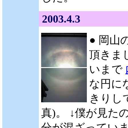
2003.4.3
● 岡山
頂きまし
いまで
な円に
きりし
真)。 ↓僕が見
分が混ざっていま