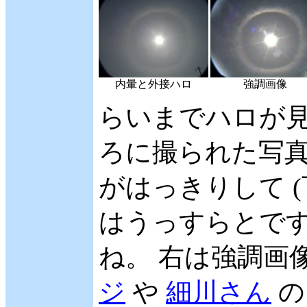
内暈と外接ハロ
強調画像
らいまでハロが見え
ろに撮られた写
がはっきりして 
はうっすらとで
ね。 右は強調画
ジ
や
細川さん
の