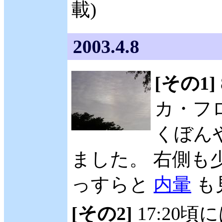
載)
2003.4.8
[その1]
カ・フロリ
くぼん
ました。 右側も
っすらと
内暈
も
[その2]
17:20頃