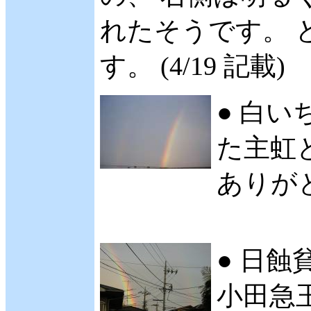
れたそうです。 
す。 (4/19 記載)
● 白
た主虹
ありがと
● 日
小田急