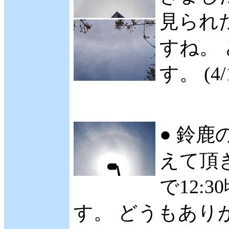
見られ
すね。
す。 (4/
● 鈴鹿
えて頂
で12:
す。 どうもありが