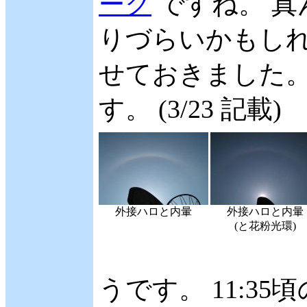
ーク
ですね。 真
りづらいかもし
せておきました。
す。 (3/23 記載)
外接ハロと内暈
外接ハロと内暈
(と花粉光環)
うです。 11:3