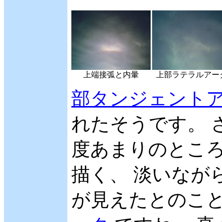
上端接弧と内暈
上部ラテラルアー
部タンジェント
れたそうです。 
度あまりのとこ
描く、 淡いなが
が見えたとのこと