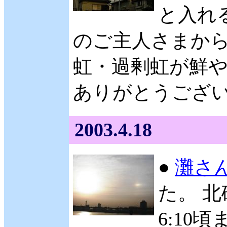
と入れ
のご主人さまから
虹・過剰虹が鮮や
ありがとうございます
2003.4.18
●
灘さ
た。 北
6:10