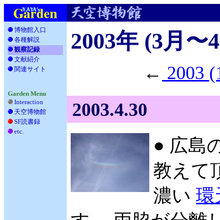
博物館入口
2003年 (3月〜
各種解説
__
観察記録
文献紹介
__
←
2003 
関連サイト
_
Garden Menu
Interaction
2003.4.30
天空博物館
__
SF読書録
___
etc.
____
● 広島
教えて頂
濃い
環