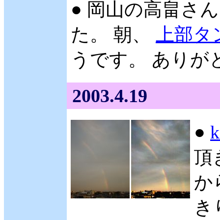
● 岡山の高畠さん 
た。 朝、
上部タ
うです。 ありが
2003.4.19
●
頂
か
き