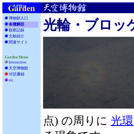
博物館入口
光輪・ブロッ
各種解説
観察記録
__
文献紹介
__
関連サイト
_
Garden Menu
Interaction
天空博物館
__
SF読書録
___
etc.
____
点) の周りに
光環