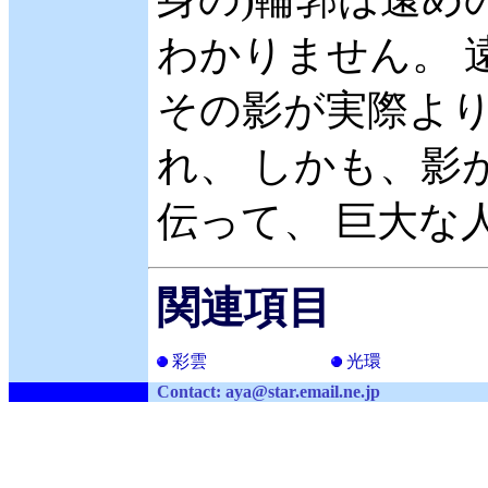
わかりません。 
その影が実際よ
れ、 しかも、影
伝って、 巨大な
関連項目
彩雲
光環
Contact: aya
@
st
ar.em
ail
.ne.jp