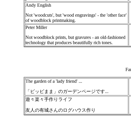
Andy English
Not 'woodcuts', but 'wood engravings' - the 'other face'
of woodblock printmaking.
Peter Miller
Not woodblock prints, but gravures - an old-fashioned
technology that produces beautifully rich tones.
Fa
The garden of a 'lady friend' ...
「ピッピまま」のガーデンページです...
遊々楽々手作りライフ
友人の有城さんのログハウス作り