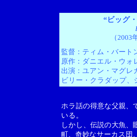
“ビッグ
（200
監督：ティム・バート
原作：ダニエル・ウォ
出演：ユアン・マグレ
ビリー・クラダップ、
ホラ話の得意な父親、
いる。
しかし、伝説の大魚、
町、奇妙なサーカス団