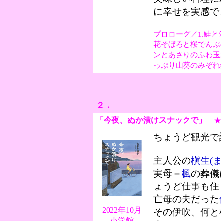
に幸せを実感で
プロローグ／1.鮭と
花そぼろと桜でんぶ
ンとあさりのふわ玉
っぷり山葵のみぞれ
２．
「今夜、ぬか漬けスナックで
」
★
ちょうど観光で
主人公の
槇生(ま
実母＝
楓
の葬儀
ょうど仕事も住
亡母の夫だった
2022年10月
その伊吹、何と
小学館