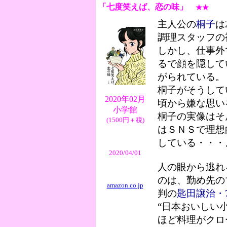
「七度笑えば、恋の味
」
★★
主人公の
桐子
は
調理スタッフの
しかし、仕事外
るで顔を隠して
がられている。
桐子がそうして
2020年02月
頃から嫌な思い
小学館
桐子の実像はそ
(1500円＋税)
はＳＮＳで理想
している・・・
2020/04/01
人の眼から逃れ
のは、勤め先の
amazon.co.jp
判の
匙田譲治・
“日本おいしい
ほど料理がクロ