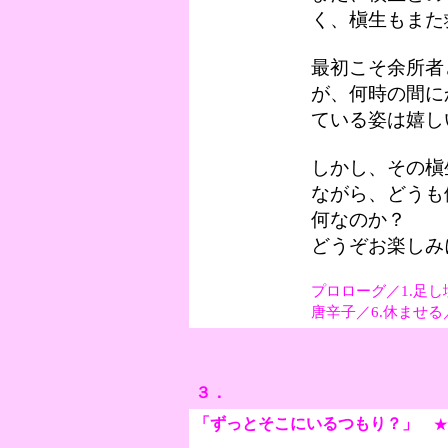
く、槇生もまた
最初こそ余所者
が、何時の間に
ている姿は嬉し
しかし、その槇
ながら、どうも
何なのか？
どうぞお楽しみ
プロローグ／1.足し
唐辛子／6.休ませる
３．
「ずっとそこにいるつもり？
」
★