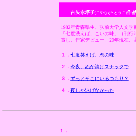
古矢永塔子
作
(こやなが･とうこ)
1982年青森県生、弘前大学人文学部
「七度洗えば、こいの味」（刊行
賞し、作家デビュー。20年現在、
１．
七度笑えば、恋の味
２．
今夜、ぬか漬けスナックで
３．
ずっとそこにいるつもり？
４．
夜しか泳げなかった
１．