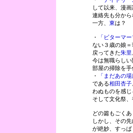
して以来、漫画
連絡先も分から
一方、
東
は？
・
「ビターマー
ない３歳の娘＝
戻ってきた
朱里
今は無職らしい
部屋の掃除を手
・
「まだあの場
である
相田杏子
わぬものを感じ
そして文化祭、
どの篇もごくあ
しかし、その先
が絶妙、すっぱ