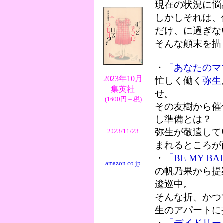
現在の状況に悩
しかしそれは、
だけ、に過ぎな
そんな顛末を描
・
「あなたのマ
2023年10月
忙しく働く
弥生
集英社
せ。
(1600円＋税)
その友樹から催
し準備とは？
弥生が敬遠して
2023/11/23
まれるところが
・
「BE MY BA
amazon.co.jp
の帆乃果から提
逡巡中。
そんな折、かつ
生のアパートに
・
「デイドリー