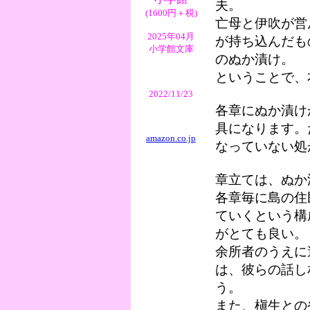
夫。
(1600円＋税)
亡母と伊吹が営
2025年04月
が持ち込んだも
小学館文庫
のぬか漬け。
ということで、
2022/11/23
各章にぬか漬け
具になります。
amazon.co.jp
なっていない処
章立ては、ぬか
各章毎に島の住
ていくという構
がとても良い。
余所者のうえに
は、彼らの話し
う。
また、槇生との