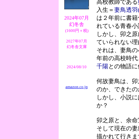
高校教師である
入生＝
妻鳥透羽
は２年前に書籍
2024年07月
幻冬舎
れている青春小
(1600円＋税)
しかし、卯之原
2027年07月
ていられない理
幻冬舎文庫
それは、妻鳥の
年前の高校時代
千陽
との物語に
2024/08/10
何故妻鳥は、卯
amazon.co.jp
のか、できたの
しかし、小説に
か？
卯之原と、余命
そして現在の妻
描かれて行きま