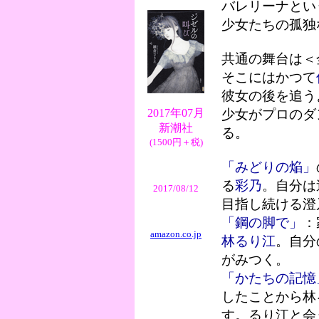
バレリーナとい
少女たちの孤独
共通の舞台は＜
そこにはかつて
彼女の後を追う
2017年07月
少女がプロのダ
新潮社
る。
(1500円＋税)
「みどりの焔」
る
彩乃
。自分は
2017/08/12
目指し続ける澄
「鋼の脚で」
：
amazon.co.jp
林るり江
。自分
がみつく。
「かたちの記憶
したことから林
す。るり江と会