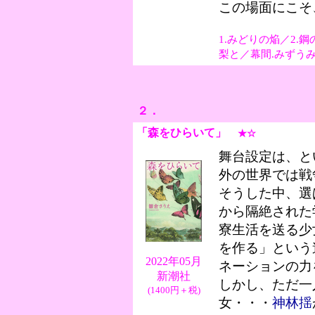
この場面にこそ
1.みどりの焔／2.
梨と／幕間.みずうみ
２．
「森をひらいて
」
★☆
舞台設定は、と
外の世界では戦
そうした中、選
から隔絶された
寮生活を送る少
を作る」という
2022年05月
ネーションの力
新潮社
しかし、ただ一
(1400円＋税)
女・・・
神林揺