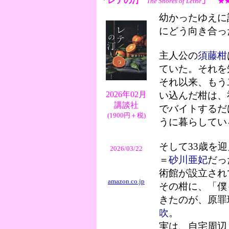
「レテの汀
」
The Shores of Lethe
★
幼かったゆえに
にどう向き合っ
主人公の
須藤柑
ていた。それを
それ以来、もう
2026年02月
い込んだ柑は、
講談社
でバイトするだ
(1900円＋税)
うに暮らしてい
そして33歳を
2026/03/22
＝
砂川亜妃
だっ
術館が設立され
amazon.co.jp
その柑に、「僕
きたのが、原罪
吹
。
実は、自宅周辺