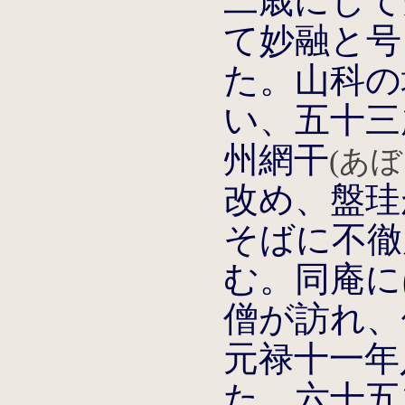
二歳にして
て妙融と号
た。山科の
い、五十三
州網干
(あぼ
改め、盤珪
そばに不徹
む。同庵に
僧が訪れ、
元禄十一年
た。六十五