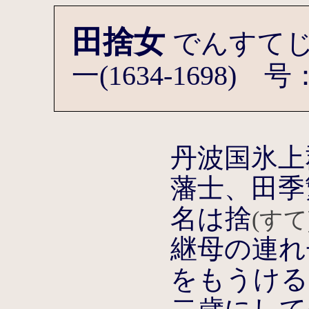
田捨女
でんすて
一(1634-1698
丹波国氷上
藩士、田季
名は捨
(すて
継母の連れ
をもうける。