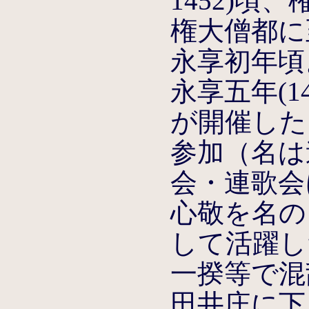
1452)
権大僧都に
永享初年頃
永享五年(1
が開催した
参加（名は
会・連歌会
心敬を名の
して活躍した
一揆等で混
田井庄に下