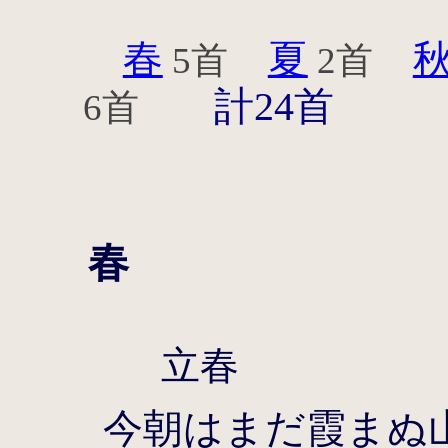
春
夏
5首
2首
計24首
6首
春
立春
今朝はまだ霞まぬ