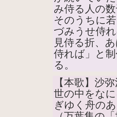
み侍る人の数
そのうちに若
づみうせ侍れ
見侍る折、あ
侍れば」と制
る。
【本歌】沙弥
世の中をなに
ぎゆく舟のあ
（万葉集の「