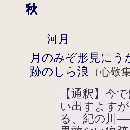
秋
河月
月のみぞ形見にう
跡のしら浪
（心敬
【通釈】今で
い出すよすが
る、紀の川―