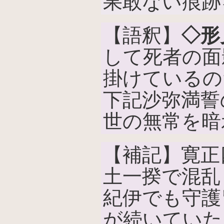
果敢ない痕跡
【語釈】
◇形
して死者の面
掛けているの
下記沙弥満誓
世の無常を暗
【補記】寛正
土一揆で混乱
紀伊でも守護
が続いていた