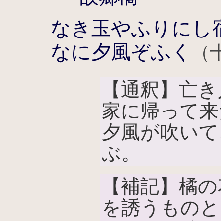
なき玉やふりにし
なに夕風ぞふく
（
【通釈】亡き
家に帰って来
夕風が吹いて
ぶ。
【補記】橘の
を誘うものと