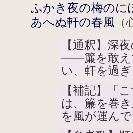
ふかき夜の梅のに
あへぬ軒の春風
（
【通釈】深夜
――簾を敢え
い、軒を過ぎ
【補記】「こ
は、簾を巻き
を風が運んで