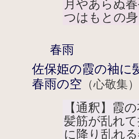
月やあらぬ春
つはもとの身
春雨
佐保姫の霞の袖に
春雨の空
（心敬集
【通釈】霞の
髪筋が乱れて
に降り乱れる