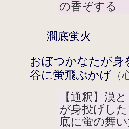
の香ぞする
澗底蛍火
おぼつかなたが身
谷に蛍飛ぶかげ
（
【通釈】漠と
が身投げした
底に蛍の舞い