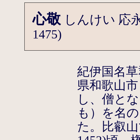
心敬
しんけい 応永
1475)
紀伊国名草
県和歌山市
し、僧とな
も）を名の
た。比叡山