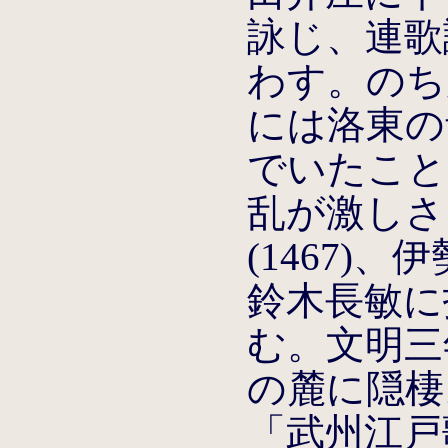
詠じ、連歌
わす。のち帰
には洛東の
でいたこと
乱が激しさ
(1467)
鈴木長敏に
む。文明三年
の麓に隠棲
「武州江戸