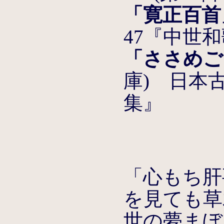
「寛正百首
47『中世
「ささめご
庫) 日本
集』
「心もち肝
を見ても草
世の夢まぼ