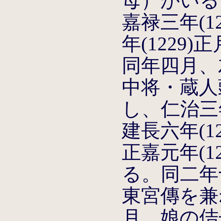
母）がいる
嘉禄三年(1
年(1229
同年四月、
中将・蔵人
し、仁治三年
建長六年(1
正嘉元年(1
る。同二年
東宮傳を兼ね
月、娘の佶