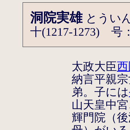
洞院実雄
とうい
十(1217-1273)
太政大臣
西
納言平親宗
弟。子には
山天皇中宮
輝門院（後