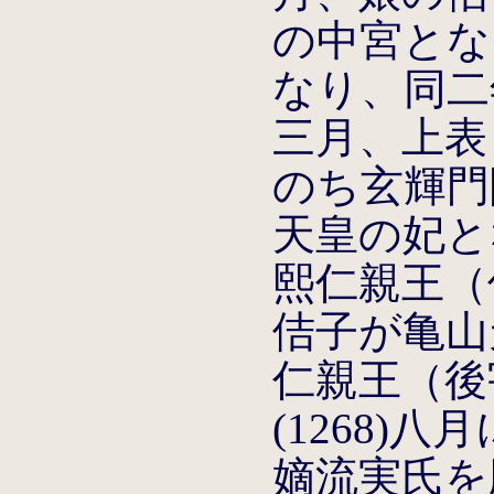
の中宮とな
なり、同二
三月、上表
のち玄輝門
天皇の妃とな
熙仁親王（
佶子が亀山
仁親王（後
(1268)
嫡流実氏を