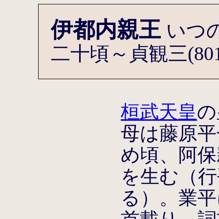
伊都内親王
いつの
二十頃～貞観三(801頃
桓武天皇
の
母は藤原平子
め頃、阿保
を生む（行
る）。業平