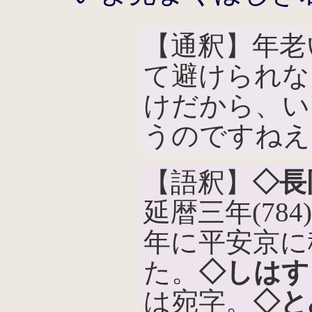
【通釈】年老
て避けられな
けだから、い
うのですねえ
【語釈】
◇長
延暦三年(78
年に平安京に
た。
◇しはす
は宛字。
◇と