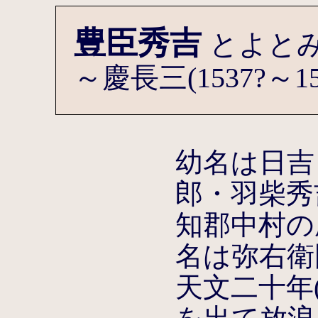
豊臣秀吉
とよと
～慶長三(1537?～15
幼名は日吉
郎・羽柴秀
知郡中村の
名は弥右衛
天文二十年(