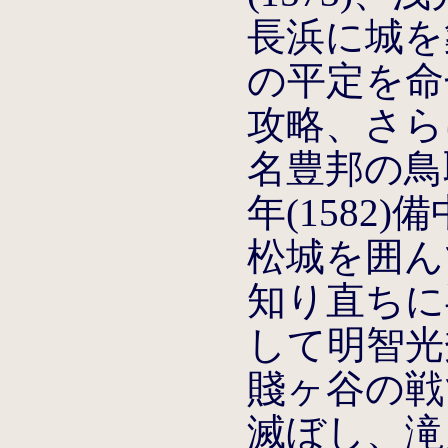
長浜に城を
の平定を命
攻略、さら
名豊邦の鳥
年(1582
松城を囲ん
知り直ちに
して明智光
賤ヶ谷の戦
滅ぼし、滝