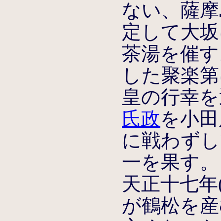
ない、薩摩
定して大坂
茶湯を催す
した聚楽第
皇の行幸を
氏政
を小田
に戦わずし
一を果す。
天正十七年(
が鶴松を産