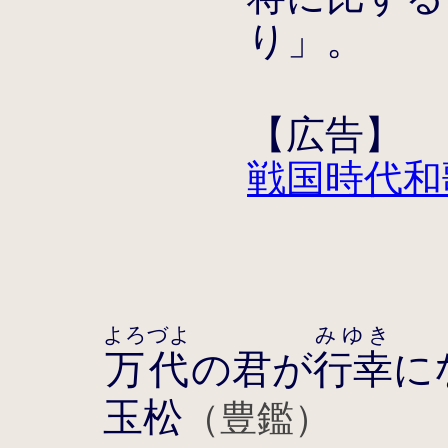
り」。
【広告】
戦国時代和
よろづよ
みゆき
万代
の君が
行幸
に
玉松
（豊鑑）