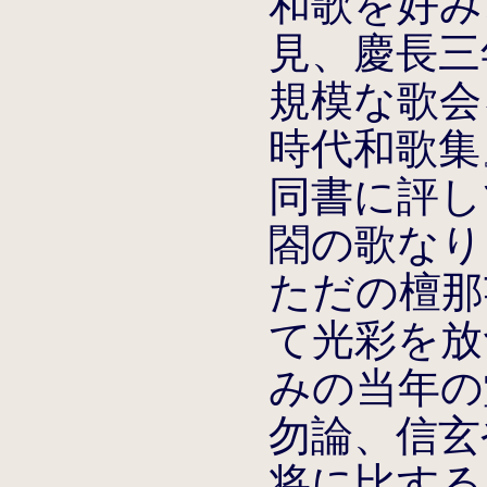
和歌を好み
見、慶長三
規模な歌会
時代和歌集
同書に評し
閤の歌なり
ただの檀那
て光彩を放
みの当年の
勿論、信玄
将に比する