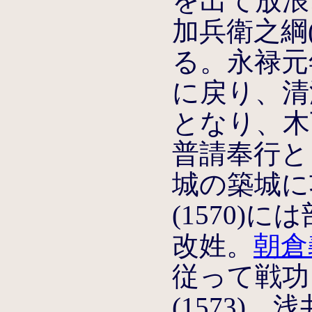
を出て放浪
加兵衛之綱
る。永禄元年
に戻り、清
となり、木
普請奉行と
城の築城に
(1570)
改姓。
朝倉
従って戦功
(1573)