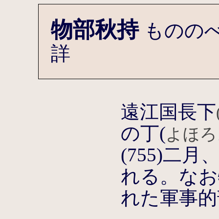
物部秋持
ものの
詳
遠江国長下
の丁(
よほろ
(755)
れる。なお
れた軍事的