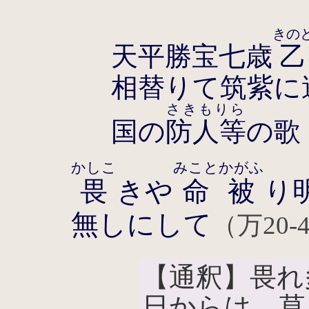
きの
天平勝宝七歳
相替りて筑紫に
さきもりら
国の
防人等
の歌
かしこ
みこと
かがふ
畏
きや
命
被
り
無しにして
（万20-
【通釈】畏れ
日からは、草