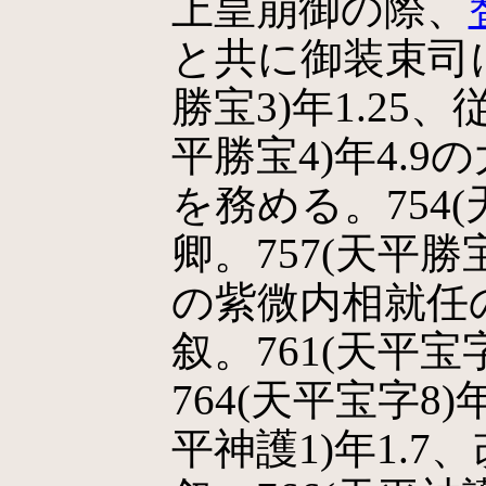
上皇崩御の際、
と共に御装束司に
勝宝3)年1.25
平勝宝4)年4.
を務める。754(
卿。757(天平勝宝
の紫微内相就任
叙。761(天平宝
764(天平宝字8)
平神護1)年1.