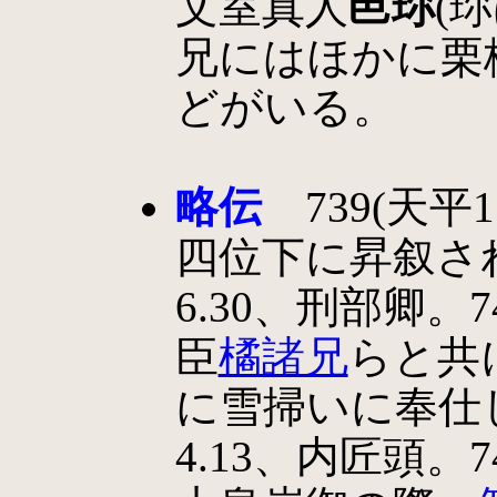
文室真人
邑珎
(
兄にはほかに栗
どがいる。
略伝
739(天平1
四位下に昇叙される
6.30、刑部卿。7
臣
橘諸兄
らと共
に雪掃いに奉仕
4.13、内匠頭。7