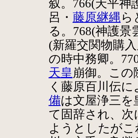
叙。766(天平神
呂・
藤原継縄
ら
る。768(神護景雲
(新羅交関物購
の時中務卿。770
天皇
崩御。この
く藤原百川伝に
備
は文屋浄三を
て固辞され、次に
ようとしたがこ