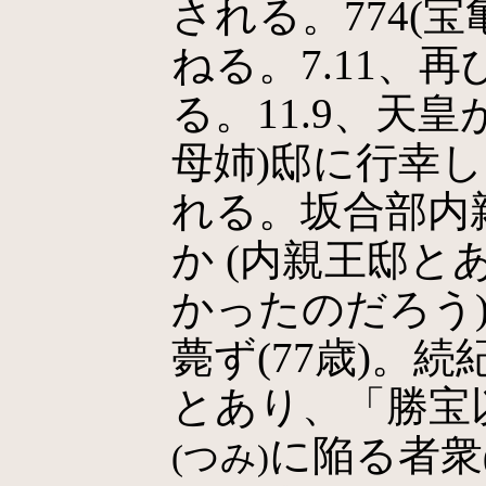
される。774(宝
ねる。7.11、
る。11.9、天
母姉)邸に行幸
れる。坂合部内
か (内親王邸
かったのだろう)。7
薨ず(77歳)。
とあり、「勝宝
に陥る者衆
(つみ)