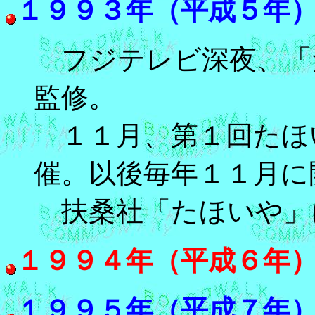
１９９３年（平成５年
フジテレビ深夜、「
監修。
１１月、第１回たほ
催。以後毎年１１月に
扶桑社「たほいや」
１９９４年（平成６年
１９９５年（平成７年