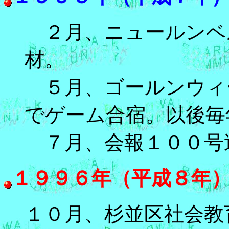
２月、ニュールンベ
材。
５月、ゴールンウィ
でゲーム合宿。以後毎
７月、会報１００号
１９９６年（平成８年
１０月、杉並区社会教