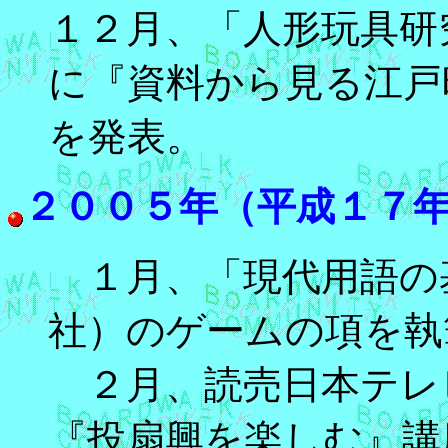
１２月、「人形玩具研
に『資料から見る江戸
を発表。
２００５年（平成１７
１月、「現代用語の基
社）のゲームの項を執
２月、読売日本テレ
『投扇興を楽しむ』講