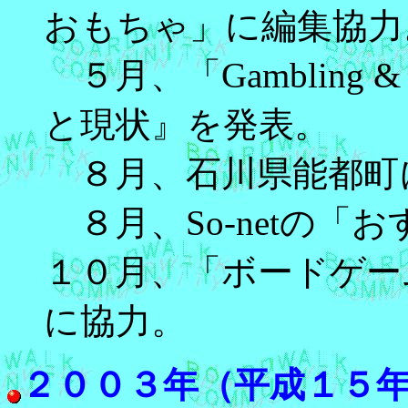
おもちゃ」に編集協力
５月、「Gambling 
と現状』を発表。
８月、石川県能都町
８月、So-netの「
１０月、「ボードゲー
に協力。
２００３年（平成１５