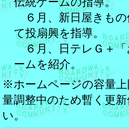
伝統ゲームの指導。
６月、新日屋きもの
て投扇興を指導。
６月、日テレＧ＋「
ームを紹介。
※ホームページの容量上
量調整中のため暫く更新
い。