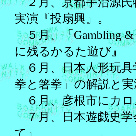
２月、京都宇治源氏
実演『投扇興』。
５月、「Gambling 
に残るかるた遊び』
６月、日本人形玩具
拳と箸拳」の解説と実
６月、彦根市にカロ
７月、日本遊戯史学
て』。