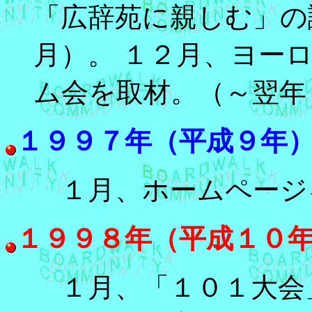
「広辞苑に親しむ」の
月）。 １２月、ヨー
ム会を取材。（～翌年
１９９７年（平成９年
１月、ホームページ
１９９８年（平成１０
１月、「１０１大会」