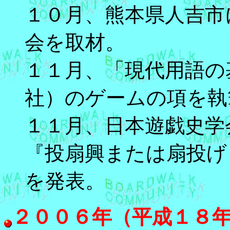
１０月、熊本県人吉市
会を取材。
１１月、「現代用語の基
社）のゲームの項を執
１１月、日本遊戯史学
『投扇興または扇投げ
を発表。
２００６年（平成１８