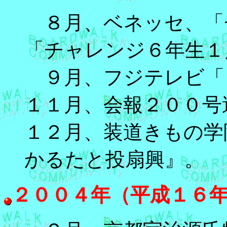
８月、ベネッセ、「チ
「チャレンジ６年生１
９月、フジテレビ「
１１月、会報２００号
１２月、装道きもの学
かるたと投扇興』。
２００４年（平成１６