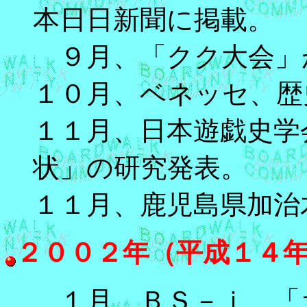
本日日新聞に掲載。
９月、「クク大会」が
１０月、ベネッセ、歴
１１月、日本遊戯史学
状」の研究発表。
１１月、鹿児島県加治
２００２年（平成１４
１月、ＢＳ－ｉ、「