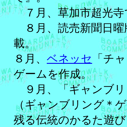
７月、草加市超光寺
８月、読売新聞日曜
載。
８月、
ベネッセ
「チャ
ゲームを作成。
９月、「ギャンブリ
（ギャンブリング＊ゲ
残る伝統のかるた遊び