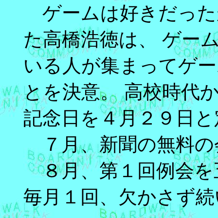
ゲームは好きだった
た高橋浩徳は、 ゲー
いる人が集まってゲー
とを決意。 高校時代
記念日を４月２９日と
７月、新聞の無料の
８月、第１回例会を
毎月１回、欠かさず続