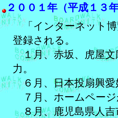
２００１年（平成１３
「インターネット博
登録される。
１月、赤坂、虎屋文
力。
６月、日本投扇興愛
７月、ホームページが
８月、鹿児島県人吉