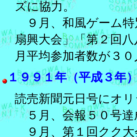
ズに協力。
９月、和風ゲーム特
扇興大会」「第２回八
月平均参加者数が３０
１９９１年（平成３年
読売新聞元日号にオリ
５月、会報５０号達
９月、第１回クク大