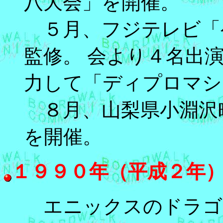
八大会」を開催。
５月、フジテレビ「
監修。 会より４名出
力して「ディプロマシ
８月、山梨県小淵沢
を開催。
１９９０年（平成２年
エニックスのドラゴ