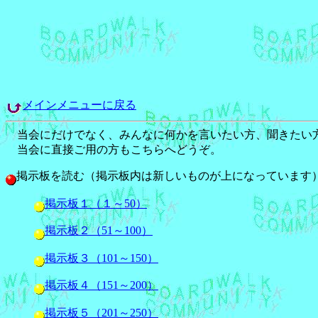
メインメニューに戻る
当会にだけでなく、みんなに何かを言いたい方、聞きたい方
当会に直接ご用の方もこちらへどうぞ。
掲示板を読む（掲示板内は新しいものが上になっています
掲示板１（１～50）
掲示板２（51～100）
掲示板３（101～150）
掲示板４（151～200）
掲示板５（201～250）