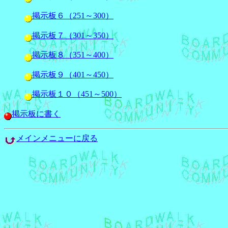
掲示板６（251～300）
掲示板７（301～350）
掲示板８（351～400）
掲示板９（401～450）
掲示板１０（451～500）
掲示板に書く
メインメニューに戻る