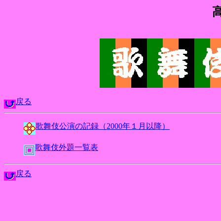
戻る
歌舞伎公演の記録（2000年１月以降）
歌舞伎外題一覧表
戻る