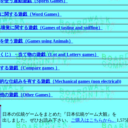
う運動遊戯（Sports Games）
する遊戯（Word Games）
関する遊戯（Games of tasting and sniffing）
遊戯（Games using Animals）
・当て物の遊戯（Lot and Lottery games）
る遊戯（Compare games ）
組みを有する遊戯（Mechanical games (non electrical))
の遊戯（Other Games）
日本の伝統ゲームをまとめた『日本伝統ゲーム大観』を
出しました。ぜひお読み下さい。
ご購入はこちらから。
1,5