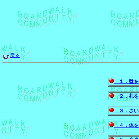
戻る
１．盤を使う
２．札を使う
３．さいころ
４．体を使う