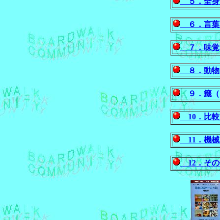
５．全身を使
６．言葉に関
７．味覚,嗅覚に
８．動物を使う
９．籤（くじ）
10．比較す
11．機械的な仕
12．その他