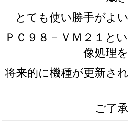
とても使い勝手がよ
ＰＣ９８－ＶＭ２１と
像処理
将来的に機種が更新さ
ご了