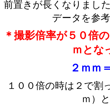
前置きが長くなりまし
データを参
＊撮影倍率が５０倍の
ｍとな
２ｍｍ
１００倍の時は２で割
ｍ）