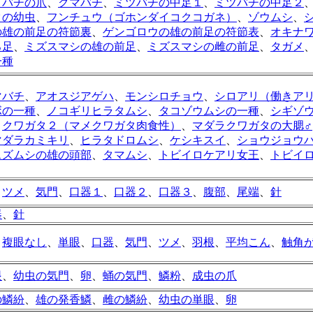
メバチの爪
、
クマバチ
、
ミツバチの中足１
、
ミツバチの中足２
タの幼虫
、
フンチュウ（ゴホンダイコクコガネ）
、
ゾウムシ
、
の雄の前足の符節裏
、
ゲンゴロウの雄の前足の符節表
、
オキナ
ろ足
、
ミズスマシの雄の前足
、
ミズスマシの雌の前足
、
タガメ
一種
マバチ
、
アオスジアゲハ
、
モンシロチョウ
、
シロアリ（働きア
ボの一種
、
ノコギリヒラタムシ
、
タコゾウムシの一種
、
シギゾ
、
クワガタ２（マメクワガタ肉食性）
、
マダラクワガタの大腮♂
マダラカミキリ
、
ヒラタドロムシ
、
ケシキスイ
、
ショウジョウ
スズムシの雄の頭部
、
タマムシ
、
トビイロケアリ女王
、
トビイ
、
ツメ
、
気門
、
口器１
、
口器２
、
口器３
、
腹部
、
尾端
、
針
器
、
針
、
複眼なし
、
単眼
、
口器
、
気門
、
ツメ
、
羽根
、
平均こん
、
触角
眼
、
幼虫の気門
、
卵
、
蛹の気門
、
鱗粉
、
成虫の爪
の鱗紛
、
雄の発香鱗
、
雌の鱗紛
、
幼虫の単眼
、
卵