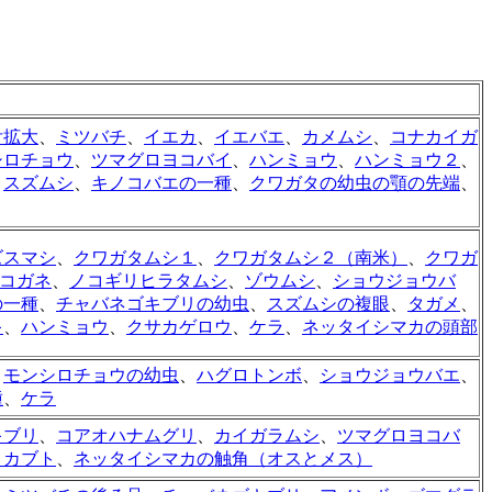
舌拡大
、
ミツバチ
、
イエカ
、
イエバエ
、
カメムシ
、
コナカイガ
シロチョウ
、
ツマグロヨコバイ
、
ハンミョウ
、
ハンミョウ２
、
、
スズムシ
、
キノコバエの一種
、
クワガタの幼虫の顎の先端
、
ズスマシ
、
クワガタムシ１
、
クワガタムシ２（南米）
、
クワガ
コガネ
、
ノコギリヒラタムシ
、
ゾウムシ
、
ショウジョウバ
の一種
、
チャバネゴキブリの幼虫
、
スズムシの複眼
、
タガメ
、
キ
、
ハンミョウ
、
クサカゲロウ
、
ケラ
、
ネッタイシマカの頭部
、
モンシロチョウの幼虫
、
ハグロトンボ
、
ショウジョウバエ
、
種
、
ケラ
キブリ
、
コアオハナムグリ
、
カイガラムシ
、
ツマグロヨコバ
ロカブト
、
ネッタイシマカの触角（オスとメス）