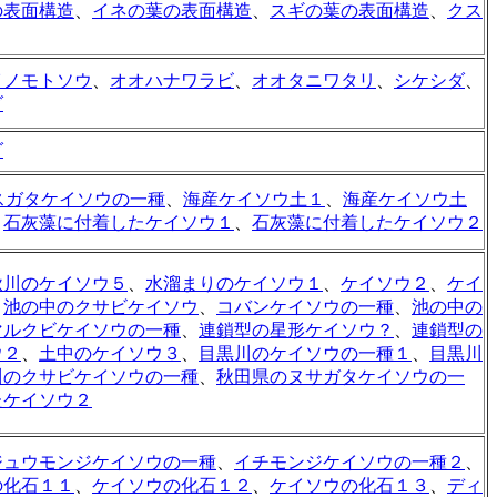
の表面構造
、
イネの葉の表面構造
、
スギの葉の表面構造
、
クス
イノモトソウ
、
オオハナワラビ
、
オオタニワタリ
、
シケシダ
、
ダ
ダ
スガタケイソウの一種
、
海産ケイソウ土１
、
海産ケイソウ土
、
石灰藻に付着したケイソウ１
、
石灰藻に付着したケイソウ２
秋川のケイソウ５
、
水溜まりのケイソウ１
、
ケイソウ２
、
ケイ
、
池の中のクサビケイソウ
、
コバンケイソウの一種
、
池の中の
マルクビケイソウの一種
、
連鎖型の星形ケイソウ？
、
連鎖型の
ウ２
、
土中のケイソウ３
、
目黒川のケイソウの一種１
、
目黒川
川のクサビケイソウの一種
、
秋田県のヌサガタケイソウの一
たケイソウ２
ジュウモンジケイソウの一種
、
イチモンジケイソウの一種２
、
の化石１１
、
ケイソウの化石１２
、
ケイソウの化石１３
、
ディ