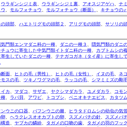
、
ウラギンシジミ表
、
ウラギンシジミ裏
、
アオスジアゲハ
、
ナ
ョウ
、
モルフォチョウ
、
モルフォチョウ（断面）
、
キチョウの♂
モの頭部
、
ハエトリグモの頭部２
、
アリグモの頭部
、
サソリの
隠気門類エンマダニ科の一種
、
ダニの一種３
、
隠気門類のダニ
ンチュウに寄生した中気門類イトダニ科の一種
、
カブトムシの
に寄生していたダニの一種
、
テナガコガネ（タイ産）に寄生し
ニ
の断面
、
ヒトの毛（男性）
、
ヒトの毛（女性）
、
イヌの毛
、
ネ
ンモスの毛
、
ツキノワグマの毛
、
ラッコの毛
、
シマミミズの剛
リイカ
、
マダコ
、
サザエ
、
ヤクシマダカラ
、
ユメダカラ
、
コモ
一種
、
ラパ貝
、
アワビ
、
トコブシ
、
ベニオキナエビス
、
カタツ
フンウニの口器
、
バフンウニの棘
、
ヒラタドロムシの幼虫の気
の卵
、
ヘラクレスオオカブトの卵
、
スズメバチの針
、
スズメバ
面構造
、
ヤブカの鱗紛
、
タガメの口吻の歯
、
タガメの羽のフッ