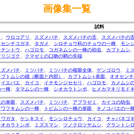
画像集一覧
試料
リ
、
ウロコアリ
、
スズメバチ
、
スズメバチの舌
、
スズメバチの
オセンチコガネ
、
タガメ
、
シロチョウ科のチョウの一種
、
モン
シテントウ
、
ハゴロモ
、
コガネムシの一種の幼虫
、
カブトムシ
アリジゴク
、
クマゼミの口吻の鞘の先端
スズメバチ
、
ミツバチ
、
ミツバチの複眼全体
、
ゲンゴロウ
、
ミ
カブトムシの雄（断面と内部）
、
カブトムシ♀表面
、
オオセンチ
、
イエバエ
、
カイコ
、
イチモンジセセリ
、
ハゴロモ
、
カメムシ
の一種
、
タマムシの一種
、
シオカラトンボ
、
ヒメカマキリモド
王の単眼
、
スズメバチ
、
ミツバチ
、
アブラゼミ
、
カイコの幼虫
アワフキムシの一種
、
トビムシの一種の単眼
、
キノコバエの一
クワガタ
、
ケシキスイ
、
モンシロチョウ
、
カイコ
、
チャバネゴ
シオカラトンボ
、
ミズスマシ
、
ツノクロツヤムシ
、
グラントシ