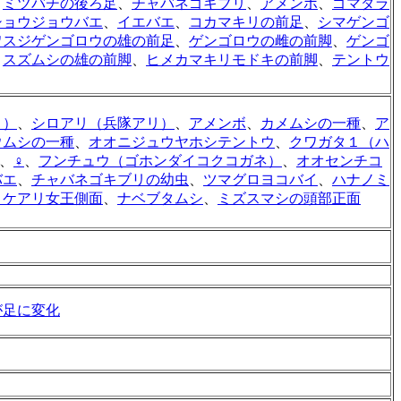
、
ミツバチの後ろ足
、
チャバネゴキブリ
、
アメンボ
、
ゴマダラ
ショウジョウバエ
、
イエバエ
、
コカマキリの前足
、
シマゲンゴ
ワスジゲンゴロウの雄の前足
、
ゲンゴロウの雌の前脚
、
ゲンゴ
、
スズムシの雄の前脚
、
ヒメカマキリモドキの前脚
、
テントウ
リ）
、
シロアリ（兵隊アリ）
、
アメンボ
、
カメムシの一種
、
ア
ウムシの一種
、
オオニジュウヤホシテントウ
、
クワガタ１（ハ
、
♀
、
フンチュウ（ゴホンダイコクコガネ）
、
オオセンチコ
バエ
、
チャバネゴキブリの幼虫
、
ツマグロヨコバイ
、
ハナノミ
ロケアリ女王側面
、
ナベブタムシ
、
ミズスマシの頭部正面
が足に変化