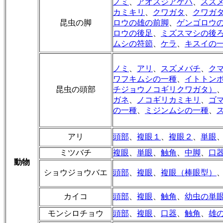
ノミ
、
アオスジアゲハ
、
スズ
カミキリ
、
クワガタ
、
クワガ
昆虫の脚
ロウの雄の前脚
、
ゲンゴロウ
ロウの後足
、
ミズスマシの後
ムシの符節
、
ケラ
、
キスイの
ノミ
、
アリ
、
スズメバチ
、
ク
ワフキムシの一種
、
イトトン
昆虫の頭部
チジョウノコギリクワガタ）
ガネ
、
ノコギリカミキリ
、
ゴ
の一種
、
ミジンムシの一種
、
アリ
頭部
、
複眼１
、
複眼２
、
単眼
ミツバチ
複眼
、
単眼
、
触角
、
中脚
、
口
動物
ショウジョウバエ
頭部
、
複眼
、
複眼（棒眼型）
カイコ
頭部
、
複眼
、
触角
、
幼虫の単
モンシロチョウ
頭部
、
複眼
、
口器
、
触角
、
雄