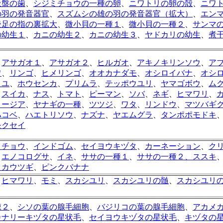
吸盤の歯
、
シジミチョウの一種の卵
、
ニワトリの卵の殻
、
ニワ
の羽の発音器官
、
スズムシの雄の羽の発音器官（拡大）
、
エン
後足の指の裏拡大
、
微小貝の一種１
、
微小貝の一種２
、
サンマ
の幼生１
、
カニの幼生２
、
カニの幼生３
、
ヤドカリの幼生
、
煮
、
アサガオ１
、
アサガオ２
、
ヒルガオ
、
アキノキリンソウ
、
ア
ワ
、
リンゴ
、
ヒメリンゴ
、
オオカナダモ
、
オシロイバナ
、
オシ
ヒユ
、
ホウセンカ
、
プリムラ
、
テッポウユリ
、
ヤマゴボウ
、
ム
、
スイカ
、
ナス
、
トマト
、
ピーマン
、
ソバ
、
ネギ
、
ヒマワリ
、
リージア
、
ヤナギの一種
、
ツツジ
、
ワタ
、
リンドウ
、
マツバギ
ハコベ
、
ハエトリソウ
、
ナズナ
、
ヤエムグラ
、
タンポポモドキ
モクセイ
イチョウ
、
インドゴム
、
セイヨウキヅタ
、
カーネーション
、
ク
、
エノコログサ
、
イネ
、
ササの一種１
、
ササの一種２、
ススキ
イカウツギ
、
ピンクバナナ
、
ヒマワリ
、
モミ
、
スカシユリ
、
スカシユリの髄
、
スカシユリ
棘２
、
シソの葉の腺毛細胞
、
バジリコの葉の腺毛細胞
、
アカメ
カナリーキヅタの星状毛
、
セイヨウキヅタの星状毛
、
キヅタの