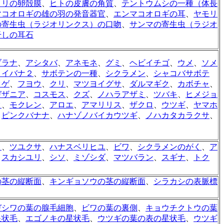
トリの卵殻膜
、
ヒトの皮膚の角質
、
テントウムシの一種（体長
マコオロギの雄の羽の発音器官
、
エンマコオロギの耳
、
ヤモリ
の寄生虫（ラジオリンクス）の口吻
、
サンマの寄生虫（ラジオ
干しの耳石
ブラナ
、
アシタバ
、
アネモネ
、
グミ
、
ヘビイチゴ
、
ウメ
、
ソメ
ロイバナ２
、
サボテンの一種
、
シクラメン
、
シャコバサボテ
クゲ
、
フヨウ
、
クリ
、
マツヨイグサ
、
ダルマギク
、
カボチャ
、
ガザニア
、
コスモス
、
クズ
、
ノハラアザミ
、
ツバキ
、
ヒメジョ
ク
、
モクレン
、
アロエ
、
アマリリス
、
ザクロ
、
ウツギ
、
ヤマホ
、
ピンクバナナ
、
ハナゾノバイカウツギ
、
ノハカタカラクサ
、
リ
、
ツユクサ
、
ハナスベリヒユ
、
ビワ
、
シクラメンのがく
、
ア
、
スカシユリ
、
シソ
、
ミゾシダ
、
マツバラン
、
スギナ
、
トク
の茎の縦断面
、
キンギョソウの茎の縦断面
、
シラカシの表脈標
ガシワの葉の腺毛細胞
、
ビワの葉の裏側
、
キョウチクトウの葉
星状毛
、
エゴノキの星状毛
、
ウツギの葉の表の星状毛
、
ウツギ