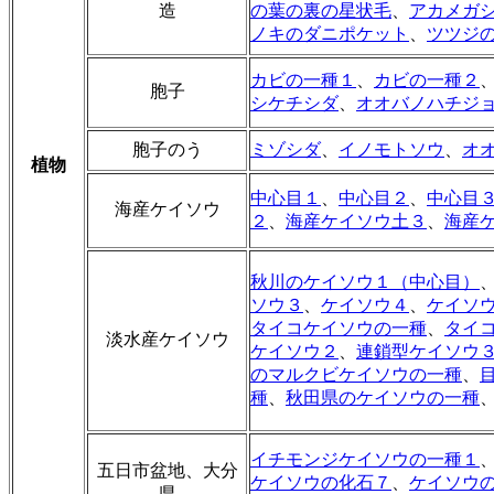
造
の葉の裏の星状毛
、
アカメガ
ノキのダニポケット
、
ツツジ
カビの一種１
、
カビの一種２
胞子
シケチシダ
、
オオバノハチジ
胞子のう
ミゾシダ
、
イノモトソウ
、
オ
植物
中心目１
、
中心目２
、
中心目
海産ケイソウ
２
、
海産ケイソウ土３
、
海産
秋川のケイソウ１（中心目）
ソウ３
、
ケイソウ４
、
ケイソ
タイコケイソウの一種
、
タイ
淡水産ケイソウ
ケイソウ２
、
連鎖型ケイソウ
のマルクビケイソウの一種
、
種
、
秋田県のケイソウの一種
イチモンジケイソウの一種１
五日市盆地、大分
ケイソウの化石７
、
ケイソウ
県