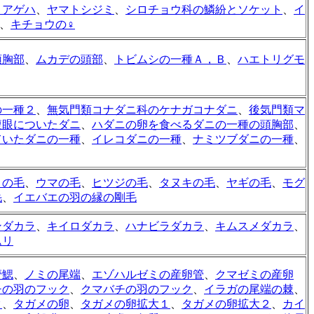
ミアゲハ
、
ヤマトシジミ
、
シロチョウ科の鱗紛とソケット
、
イ
、
キチョウの♀
頭胸部
、
ムカデの頭部
、
トビムシの一種Ａ，Ｂ
、
ハエトリグモ
の一種２
、
無気門類コナダニ科のケナガコナダニ
、
後気門類マ
複眼についたダニ
、
ハダニの卵を食べるダニの一種の頭胸部
、
ていたダニの一種
、
イレコダニの一種
、
ナミツブダニの一種
、
コの毛
、
ウマの毛
、
ヒツジの毛
、
タヌキの毛
、
ヤギの毛
、
モグ
毛
、
イエバエの羽の縁の剛毛
ンダカラ
、
キイロダカラ
、
ハナビラダカラ
、
キムスメダカラ
、
ムリ
管鰓
、
ノミの尾端
、
エゾハルゼミの産卵管
、
クマゼミの産卵
チの羽のフック
、
クマバチの羽のフック
、
イラガの尾端の棘
、
ク
、
タガメの卵
、
タガメの卵拡大１
、
タガメの卵拡大２
、
カイ