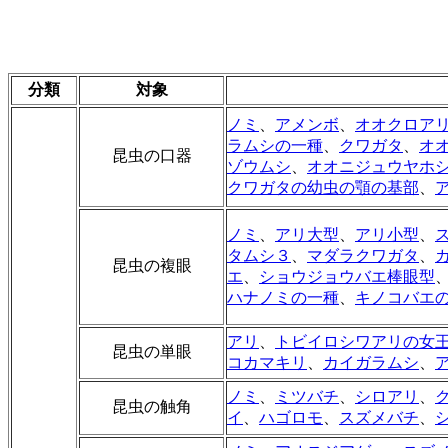
分類
対象
ノミ
、
アメンボ
、
オオクロア
ラムシの一種
、
クワガタ
、
オ
昆虫の口器
ゾウムシ
、
オオニジュウヤホ
クワガタの幼虫の顎の基部
、
ノミ
、
アリ大型
、
アリ小型
、
タムシ３
、
マダラクワガタ
、
昆虫の複眼
エ
、
ショウジョウバエ棒眼型
ハナノミの一種
、
キノコバエ
アリ
、
トビイロシワアリの女
昆虫の単眼
コカマキリ
、
カイガラムシ
、
ノミ
、
ミツバチ
、
シロアリ
、
昆虫の触角
イ
、
ハゴロモ
、
スズメバチ
、