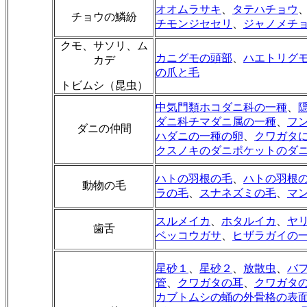
オオムラサキ
、
タテハチョウ
チョウの鱗紛
チモンジセセリ
、
ジャノメチ
クモ、サソリ、ム
カニグモの頭部
、
ハエトリグ
カデ
の爪と毛
トビムシ（昆虫）
中気門類ホコダニ科の一種
、
ダニ科チマダニ属の一種
、
フ
ダニの仲間
ハダニの一種の卵
、
クワガタ
クスノキのダニポケットのダ
ハトの羽根の毛
、
ハトの羽根
動物の毛
ラの毛
、
スナネズミの毛
、
マ
スルメイカ
、
ホタルイカ
、
ヤ
歯舌
ベッコウガサ
、
ヒザラガイの
星砂１
、
星砂２
、
放散虫
、
バ
管
、
クワガタの耳
、
クワガタ
カブトムシの蛹の外骨格の表