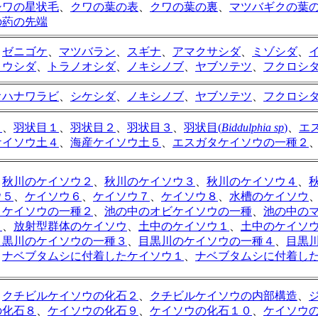
シワの星状毛
、
クワの葉の表
、
クワの葉の裏
、
マツバギクの葉
の葯の先端
、
ゼニゴケ
、
マツバラン
、
スギナ
、
アマクサシダ
、
ミゾシダ
、
ョウシダ
、
トラノオシダ
、
ノキシノブ
、
ヤブソテツ
、
フクロシ
オハナワラビ
、
シケシダ
、
ノキシノブ
、
ヤブソテツ
、
フクロシ
３
、
羽状目１
、
羽状目２
、
羽状目３
、
羽状目(
Biddulphia sp
)
、
エ
ケイソウ土４
、
海産ケイソウ土５
、
エスガタケイソウの一種２
、
秋川のケイソウ２
、
秋川のケイソウ３
、
秋川のケイソウ４
、
ウ５
、
ケイソウ６
、
ケイソウ７
、
ケイソウ８
、
水槽のケイソウ
コケイソウの一種２
、
池の中のオビケイソウの一種
、
池の中の
３
、
放射型群体のケイソウ
、
土中のケイソウ１
、
土中のケイソ
目黒川のケイソウの一種３
、
目黒川のケイソウの一種４
、
目黒
、
ナベブタムシに付着したケイソウ１
、
ナベブタムシに付着し
、
クチビルケイソウの化石２
、
クチビルケイソウの内部構造
、
の化石８
、
ケイソウの化石９
、
ケイソウの化石１０
、
ケイソウ