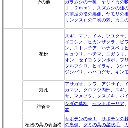
その他
ガラムシの一種
、
ヤリイカの
１．２ｍｍ）
、
スズムシの雄
の前足の指の裏側
、
ヤモリの
リンクス）の口吻の棘
、
カニ
スギ
、
マツ
、
イネ
、
ツユクサ
イヨシノ
、
ヒカンザクラ
、
ビ
ン
、
ストレチア
、
ハナスベリ
花粉
キュウリ
、
ヘチマ
、
ニガウリ
オン
、
セイヨウタンポポ
、
フ
タルブクロ
、
ヒイラギ
、
ウシ
ジシバリ
、
ハハコグサ
、
キン
アサガオ
、
クワ
、
アジサイ
、
気孔
カマツ
、
クロマツ内部
、
スギ
サ
、
マメヅタ
、
クスノキ
、
バ
シダの葉柄
、
セントポーリア
維管束
本
サボテンの棘１
、
サボテンの
植物の葉の表面構
の裏側
、
グミの葉の星状毛
、