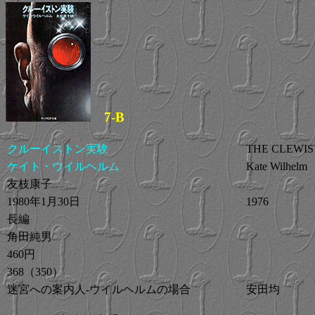
7-B
クルーイストン実験
THE CLEWIS
ケイト・ウイルヘルム
Kate Wilhelm
友枝康子
1980年1月30日
1976
長編
角田純男
460円
368（350）
迷宮への案内人-ウイルヘルムの場合
安田均