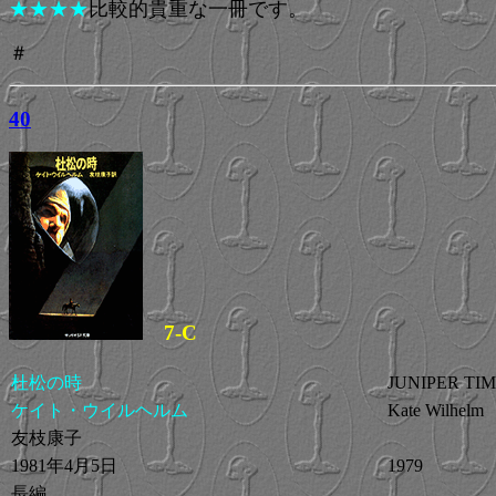
★★★★
比較的貴重な一冊です。
＃
40
7-C
杜松の時
JUNIPER TI
ケイト・ウイルヘルム
Kate Wilhelm
友枝康子
1981年4月5日
1979
長編