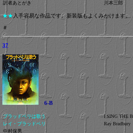
訳者あとがき
川本三郎
★★
入手容易な作品です。新装版もよくみかけます。
＃
37
6-B
ブラッドベリは歌う
I SING THE 
レイ・ブラッドベリ
Ray Bradbury
中村保男