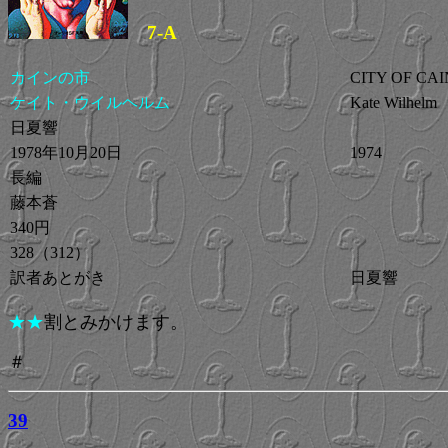
7-A
カインの市
CITY OF CAI
ケイト・ウイルヘルム
Kate Wilhelm
日夏響
1978年10月20日
1974
長編
藤本蒼
340円
328（312）
訳者あとがき
日夏響
★★
割とみかけます。
＃
39