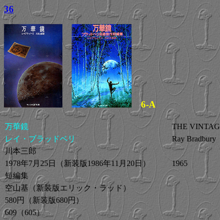
36
6-A
万華鏡
THE VINTA
レイ・ブラッドベリ
Ray Bradbury
川本三郎
1978年7月25日（新装版1986年11月20日）
1965
短編集
空山基（新装版エリック・ラッド）
580円（新装版680円）
609（605）