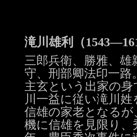
滝川雄利（1543―16
三郎兵衛、勝雅、雄
守、刑部卿法印一路
主玄という出家の身
川一益に従い滝川姓
信雄の家老となるが
機に信雄を見限り、