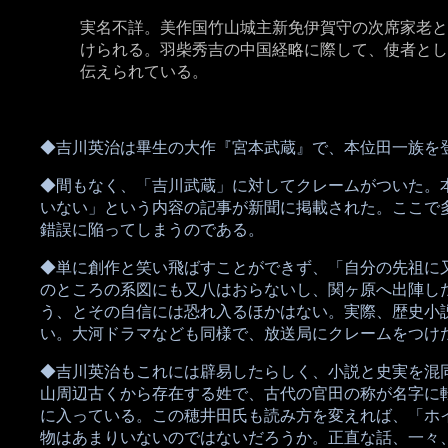
実名不詳。美作国竹山城主新免伊賀守の次席家老と
けられる。羽柴秀吉の中国経略に際して、使者とし
伝えられている。
◆吉川英治は畢生の大作『宮本武蔵』で、本位田一族を
◆間もなく、「吉川武蔵」に対してクレームがついた。
いない」という内容の記事が新聞に掲載された。ここで
錯誤に陥ってしまうのである。
◆単に創作と笑い飛ばすことができず、「自分の先祖に
のところの系図にも又八はおらないし、関ヶ原へ出陣し
う、とその自信には恐れ入るほかはない。実際、歴史小
い。大河ドラマなども同様で、放送局にクレームをつけ
◆吉川英治もこれには辟易したらしく、小説と史実を混
山周辺古くから存在する姓で、古代の官田の称が名字に
に入っている。この穂井田氏も読み方を変えれば、「ホ
物はあまりいないのではないだろうか。正直な話、一々