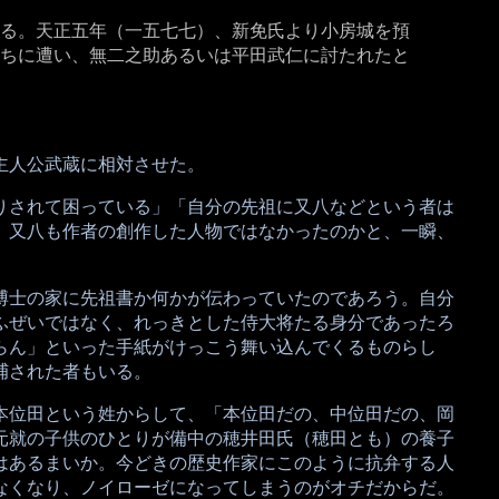
る。天正五年（一五七七）、新免氏より小房城を預
ちに遭い、無二之助あるいは平田武仁に討たれたと
主人公武蔵に相対させた。
りされて困っている」「自分の先祖に又八などという者は
、又八も作者の創作した人物ではなかったのかと、一瞬、
博士の家に先祖書か何かが伝わっていたのであろう。自分
ふぜいではなく、れっきとした侍大将たる身分であったろ
らん」といった手紙がけっこう舞い込んでくるものらし
捕された者もいる。
本位田という姓からして、「本位田だの、中位田だの、岡
元就の子供のひとりが備中の穂井田氏（穂田とも）の養子
はあるまいか。今どきの歴史作家にこのように抗弁する人
なくなり、ノイローゼになってしまうのがオチだからだ。