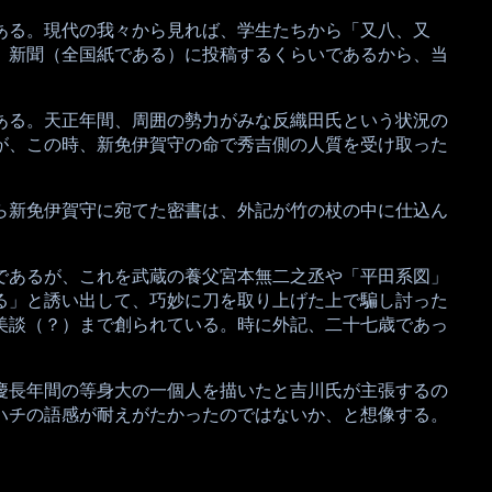
ある。現代の我々から見れば、学生たちから「又八、又
、新聞（全国紙である）に投稿するくらいであるから、当
ある。天正年間、周囲の勢力がみな反織田氏という状況の
が、この時、新免伊賀守の命で秀吉側の人質を受け取った
ら新免伊賀守に宛てた密書は、外記が竹の杖の中に仕込ん
であるが、これを武蔵の養父宮本無二之丞や「平田系図」
る」と誘い出して、巧妙に刀を取り上げた上で騙し討った
美談（？）まで創られている。時に外記、二十七歳であっ
慶長年間の等身大の一個人を描いたと吉川氏が主張するの
ハチの語感が耐えがたかったのではないか、と想像する。