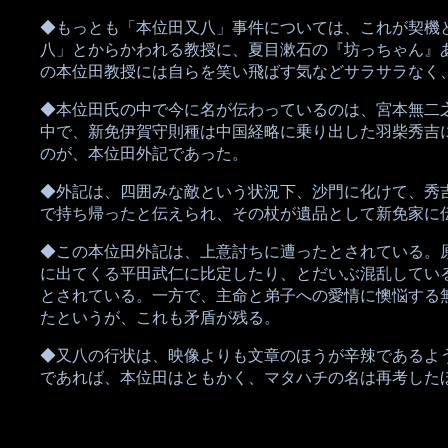
◆もっとも「本位田又八」事件については、これが契機
八」とからかわれる教授に、夏目漱石の『坊っちゃん』
の本位田教授には自らを笑い飛ばす気などサラサラなく
◆本位田氏の中で今に名が伝わっているのは、宮本無二
中で、新免伊賀守則種は中国経略に乗り出した羽柴秀吉
のが、本位田外記であった。
◆外記は、四囲みな敵という状況下、沙門に化けて、秀
で持ち帰ったと伝えられ、その杖が遺品として新免家に
◆この本位田外記は、上意討ちに遭ったとされている。
に出てくる平田武仁に比定したり、とだいぶ混乱してい
とされている。一方で、主命と弟子への愛情に懊悩する
たというが、これも矛盾が残る。
◆又八の行状は、映像よりも文章のほうが辛辣であるよ
であれば、本位田はともかく、マタハチの名は再考した