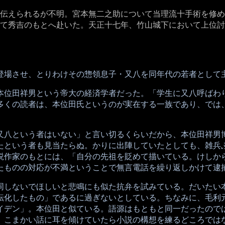
伝えられるが不明。宮本無二之助について当理流十手術を修め
て秀吉のもとへ赴いた。天正十七年、竹山城下において上位討
登場させ、とりわけその惣領息子・又八を同年代の若者として
本位田祥男という帝大の経済学者だった。「学生に又八呼ばわ
多くの読者は、本位田氏というのが実在する一族であり、では
又八という者はいない」と言い切るくらいだから、本位田祥男
たという者も見当たらぬ。かりに出陣していたとしても、雑兵
説作家のもとには、「自分の先祖を貶めて描いている。けしか
たものの対応が不満ということで無言電話を繰り返しかけて逮
同しないでほしいと悲鳴にも似た抗弁を試みている。だいたい
転化したもの」であるに過ぎないとしている。ちなみに、毛利
イデン」。本位田と似ている。語源はもともと同一だったので
、こまかい話に耳を傾けていたら小説の構想を練るどころでは