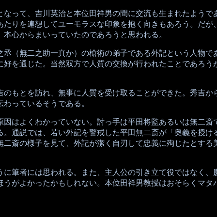
となって、吉川英治と本位田祥男の間に交流も生まれたようで
あたりを連想してユーモラスな印象を抱く向きもあろう。だが
、本心からまいっていたのであろうと思われる。
之丞（無二之助一真か）の槍術の弟子である外記という人物で
に好を通じた。当然双方で人質の交換が行われたことであろう
吉のもとを訪れ、無事に人質を受け取ることができた。秀吉か
伝わっているそうである。
原因はよくわかっていない。討っ手は平田将監あるいは無二斎
る。通説では、若い外記を警戒した平田無二斎が「奥義を授け
無二斎の様子を見て、外記が潔く自刃して忠義に殉じたとする
うに筆者には思われる。また、主人公の引き立て役ではなく、
ほうがよかったかもしれない。本位田祥男教授はおそらくマタ