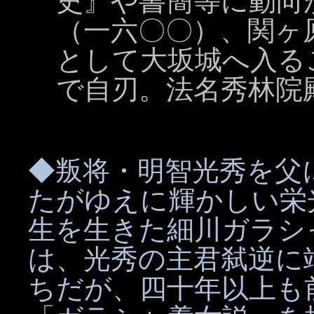
史』や書簡等に動向
（一六〇〇）、関ヶ
として大坂城へ入る
で自刃。法名秀林院
◆叛将・明智光秀を父
たがゆえに輝かしい栄
生を生きた細川ガラシ
は、光秀の主君弑逆に
ちだが、四十年以上も