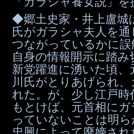
「ガラシャ養女説」を
◆郷土史家・井上盧城
氏がガラシャ夫人を通
つながっているかに誤
自身の情報開示に踏み
新党躍進に湧いた頃、
川氏がとりあげられ、
れた。が、少し江戸時
もとけば、元首相にガ
っていないことは明ら
忠興によって廃嫡され