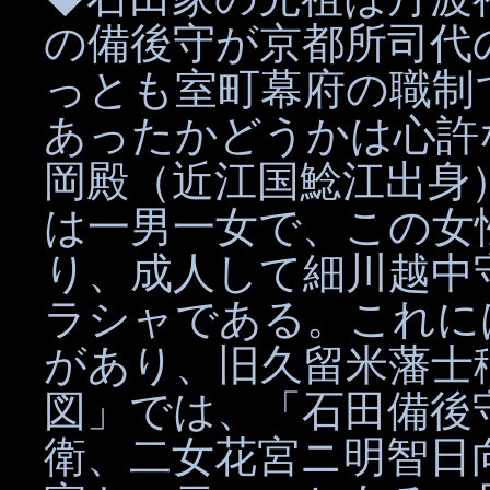
の備後守が京都所司代
っとも室町幕府の職制
あったかどうかは心許
岡殿（近江国鯰江出身
は一男一女で、この女
り、成人して細川越中
ラシャである。これに
があり、旧久留米藩士
図」では、「石田備後
衛、二女花宮ニ明智日